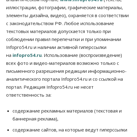
доплатили налоги на сумму почти 700 млн рублей
иллюстрации, фотографии, графические материалы,
06 Августа 2026, 08:00
элементы дизайна, видео), охраняется в соответствии
Бизнес
Власть
с законодательством РФ. Любое использование
От регоператора Новосибирска потребовали
погасить долги на два миллиарда
текстовых материалов допускается только при
05 Августа 2026, 19:00
соблюдении правил перепечатки и при упоминании
Infopro54.ru и наличии активной гиперссылки
Власть
Отставки И Назначения
на
infopro54.ru
. Использование (воспроизведение)
Министра транспорта Новосибирской области
будут согласовывать в Москве
всех фото и видео-материалов возможно только с
05 Августа 2026, 18:30
письменного разрешения редакции информационно-
аналитического портала Infopro54.ru и со ссылкой на
Власть
Город
Общество
В мэрии Новосибирска объяснили ситуацию с
портал. Редакция Infopro54.ru не несет
пешеходной зоной на улице Ленина
ответственность за:
05 Августа 2026, 18:00
Бизнес
Власть
содержание рекламных материалов (текстовая и
Независимые АЗС Новосибирска
баннерная реклама),
получают до 20% топлива, прописанного в
контрактах
содержание сайтов, на которые ведут гиперссылки
05 Августа 2026, 17:00