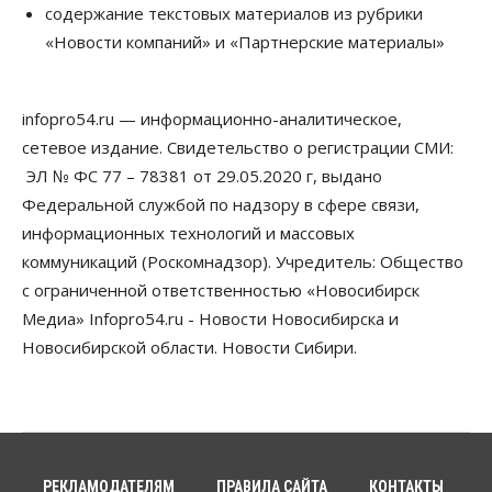
содержание текстовых материалов из рубрики
Власть
«Новости компаний» и «Партнерские материалы»
Губернатор поблагодарил новосибирских
строителей за вклад в развитие региона
05 Августа 2026, 16:40
infopro54.ru — информационно-аналитическое,
Бизнес
Общество
сетевое издание. Свидетельство о регистрации СМИ:
Самые популярные у
предпринимателей сферы бизнеса назвали в
ЭЛ № ФС 77 – 78381 от 29.05.2020 г, выдано
Новосибирске
Федеральной службой по надзору в сфере связи,
05 Августа 2026, 16:00
информационных технологий и массовых
коммуникаций (Роскомнадзор). Учредитель: Общество
Недвижимость
Летний марафон скидок в ГК «Расцветай — до 16
с ограниченной ответственностью «Новосибирск
августа
Медиа» Infopro54.ru - Новости Новосибирска и
05 Августа 2026, 15:55
Новосибирской области. Новости Сибири.
Недвижимость
Общество
Проект нового микрорайона на улице Кирова
утвердили в Новосибирске
05 Августа 2026, 15:30
Бизнес
Промышленность
РЕКЛАМОДАТЕЛЯМ
ПРАВИЛА САЙТА
КОНТАКТЫ