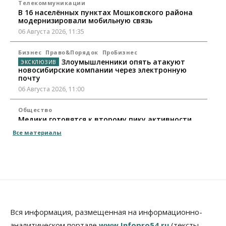
Телекоммуникации
В 16 населённых пунктах Мошковского района
модернизировали мобильную связь
06 Августа 2026, 11:35
Бизнес
Право&Порядок
ПроБизнес
Злоумышленники опять атакуют
новосибирские компании через электронную
почту
06 Августа 2026, 11:00
Общество
Медики готовятся к второму пику активности
клещей в Новосибирской области
Все материалы
06 Августа 2026, 10:00
Общество
Из-за жары в Европе оливковое масло
в Новосибирске может снова подорожать
06 Августа 2026, 09:00
Бизнес
Недвижимость
Вся информация, размещенная на информационно-
Застройщики Новосибирска
аналитическом портале
www.Infopro54.ru
(тексты,