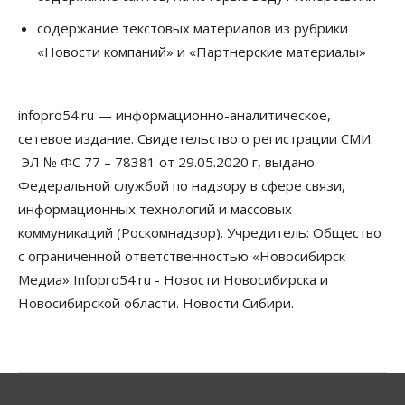
Сибирские аграрии увеличивают посевы горчицы
содержание текстовых материалов из рубрики
07 Августа 2026, 14:00
«Новости компаний» и «Партнерские материалы»
Власть
В Новосибирске многодетным семьям вручили
сертификаты на покупку автомобилей
infopro54.ru — информационно-аналитическое,
07 Августа 2026, 13:55
сетевое издание. Свидетельство о регистрации СМИ:
ЭЛ № ФС 77 – 78381 от 29.05.2020 г, выдано
Авто
Общество
Треть автовладельцев в Новосибирской области
Федеральной службой по надзору в сфере связи,
«поставили машины на прикол»
информационных технологий и массовых
07 Августа 2026, 13:00
коммуникаций (Роскомнадзор). Учредитель: Общество
Власть
с ограниченной ответственностью «Новосибирск
Школы, библиотеки, пешеходные тротуары:
Медиа» Infopro54.ru - Новости Новосибирска и
депутаты Госдумы контролируют работы на
социальных объектах
Новосибирской области. Новости Сибири.
07 Августа 2026, 12:35
Общество
Синоптики рассказали о погоде в Новосибирске
на выходных