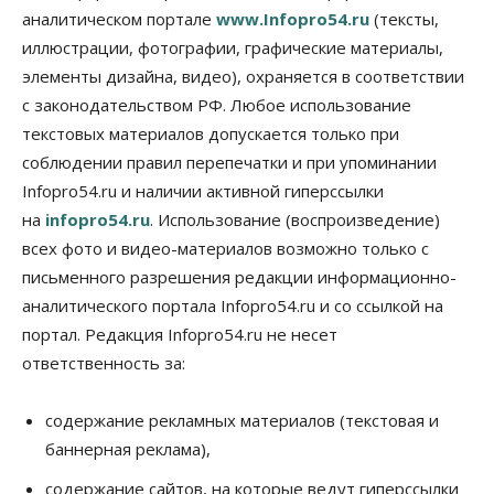
против нового закона о памятниках
аналитическом портале
www.Infopro54.ru
(тексты,
07 Августа 2026, 18:00
иллюстрации, фотографии, графические материалы,
элементы дизайна, видео), охраняется в соответствии
Бизнес
В аэропорту Толмачёво завершены работы по
с законодательством РФ. Любое использование
бетонированию рулежных дорожек
текстовых материалов допускается только при
07 Августа 2026, 17:00
соблюдении правил перепечатки и при упоминании
Бизнес
Недвижимость
Общество
Infopro54.ru и наличии активной гиперссылки
Новосибирцы стали реже оформлять
на
infopro54.ru
. Использование (воспроизведение)
дома по упрощенной схеме
07 Августа 2026, 16:00
всех фото и видео-материалов возможно только с
письменного разрешения редакции информационно-
Власть
Общество
Право&Порядок
аналитического портала Infopro54.ru и со ссылкой на
Роспотребнадзор изъял почти полторы тонны
мяса в Новосибирской области
портал. Редакция Infopro54.ru не несет
07 Августа 2026, 15:00
ответственность за:
Финансы
Расходы новосибирцев на спорт выросли на 40%
содержание рекламных материалов (текстовая и
за полгода
баннерная реклама),
07 Августа 2026, 14:35
содержание сайтов, на которые ведут гиперссылки