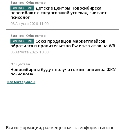
Бизнес
Общество
Детские центры Новосибирска
перегибают с «педагогикой успеха», считает
психолог
08 Августа 2026, 11:00
Бизнес
Общество
Союз продавцов маркетплейсов
обратился в правительство РФ из-за атак на WB
08 Августа 2026, 10:00
Общество
Новосибирцы будут получать квитанции за ЖКУ
по-новому
08 Августа 2026, 09:00
Все материалы
Бизнес
В Новосибирской области резко
сократился грузооборот в автоперевозках
07 Августа 2026, 19:00
Общество
В Новосибирске прошёл митинг
Вся информация, размещенная на информационно-