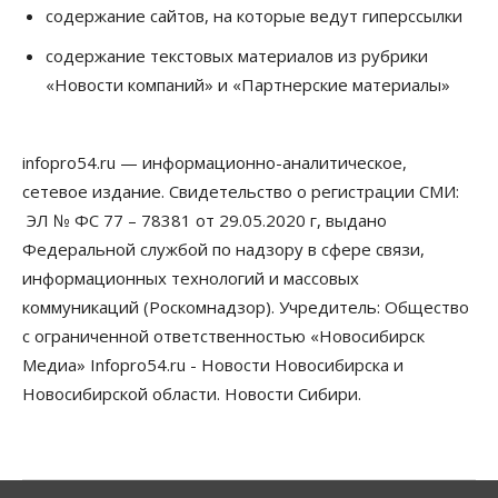
содержание сайтов, на которые ведут гиперссылки
Общество
Недели жары повлияли на урожай в
содержание текстовых материалов из рубрики
Новосибирской области, но режима ЧС не будет
«Новости компаний» и «Партнерские материалы»
07 Августа 2026, 10:00
Бизнес
Право&Порядок
Предприятия Новосибирска
infopro54.ru — информационно-аналитическое,
выстраивают системы защиты от атак БПЛА
сетевое издание. Свидетельство о регистрации СМИ:
07 Августа 2026, 09:00
ЭЛ № ФС 77 – 78381 от 29.05.2020 г, выдано
Бизнес
Федеральной службой по надзору в сфере связи,
По «Сибэлектротерму» выдали исполнительные
информационных технологий и массовых
листы на полмиллиарда рублей
07 Августа 2026, 08:00
коммуникаций (Роскомнадзор). Учредитель: Общество
с ограниченной ответственностью «Новосибирск
Бизнес
Власть
Медицина
Общество
Медиа» Infopro54.ru - Новости Новосибирска и
Искусственный интеллект предлагают
привлекать к разработке новых лекарств в
Новосибирской области. Новости Сибири.
России
06 Августа 2026, 19:00
Мировые И Федеральные Новости
Россия построит в Киргизии новый кампус КРСУ: