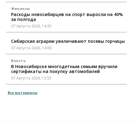
Финансы
Расходы новосибирцев на спорт выросли на 40%
за полгода
07 Августа 2026, 14:35
Сибирские аграрии увеличивают посевы горчицы
07 Августа 2026, 14:00
Власть
В Новосибирске многодетным семьям вручили
сертификаты на покупку автомобилей
07 Августа 2026, 13:55
Авто
Общество
Все материалы
Треть автовладельцев в Новосибирской области
«поставили машины на прикол»
07 Августа 2026, 13:00
Власть
Школы, библиотеки, пешеходные тротуары:
депутаты Госдумы контролируют работы на
социальных объектах