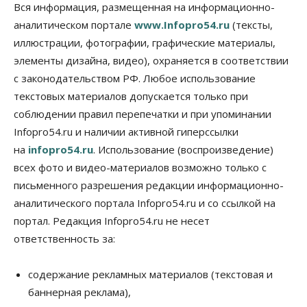
Вся информация, размещенная на информационно-
07 Августа 2026, 12:35
аналитическом портале
www.Infopro54.ru
(тексты,
Общество
иллюстрации, фотографии, графические материалы,
Синоптики рассказали о погоде в Новосибирске
элементы дизайна, видео), охраняется в соответствии
на выходных
с законодательством РФ. Любое использование
07 Августа 2026, 12:00
текстовых материалов допускается только при
Общество
соблюдении правил перепечатки и при упоминании
Жители Новосибирска смогут добровольно
Infopro54.ru и наличии активной гиперссылки
повысить свою пенсию
07 Августа 2026, 11:30
на
infopro54.ru
. Использование (воспроизведение)
всех фото и видео-материалов возможно только с
Общество
письменного разрешения редакции информационно-
Деньгами будут распоряжаться дети: в десяти
школах Новосибирской области введут
аналитического портала Infopro54.ru и со ссылкой на
инициативное бюджетирование
портал. Редакция Infopro54.ru не несет
07 Августа 2026, 11:00
ответственность за:
Общество
Право&Порядок
В Новосибирске руководителя отдела полиции
содержание рекламных материалов (текстовая и
заключили под стражу
баннерная реклама),
07 Августа 2026, 10:15