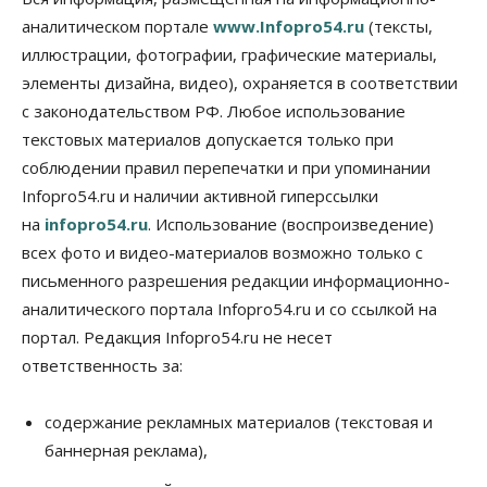
бетонированию рулежных дорожек
аналитическом портале
www.Infopro54.ru
(тексты,
07 Августа 2026, 17:00
иллюстрации, фотографии, графические материалы,
элементы дизайна, видео), охраняется в соответствии
Бизнес
Недвижимость
Общество
Новосибирцы стали реже оформлять
с законодательством РФ. Любое использование
дома по упрощенной схеме
текстовых материалов допускается только при
07 Августа 2026, 16:00
соблюдении правил перепечатки и при упоминании
Власть
Общество
Право&Порядок
Infopro54.ru и наличии активной гиперссылки
Роспотребнадзор изъял почти полторы тонны
на
infopro54.ru
. Использование (воспроизведение)
мяса в Новосибирской области
07 Августа 2026, 15:00
всех фото и видео-материалов возможно только с
письменного разрешения редакции информационно-
Финансы
аналитического портала Infopro54.ru и со ссылкой на
Расходы новосибирцев на спорт выросли на 40%
за полгода
портал. Редакция Infopro54.ru не несет
07 Августа 2026, 14:35
ответственность за:
Сибирские аграрии увеличивают посевы горчицы
содержание рекламных материалов (текстовая и
07 Августа 2026, 14:00
баннерная реклама),
Власть