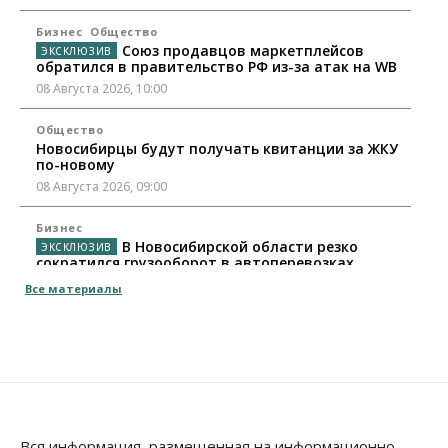
Бизнес
Общество
Союз продавцов маркетплейсов
обратился в правительство РФ из-за атак на WB
08 Августа 2026, 10:00
Общество
Новосибирцы будут получать квитанции за ЖКУ
по-новому
08 Августа 2026, 09:00
Бизнес
В Новосибирской области резко
сократился грузооборот в автоперевозках
07 Августа 2026, 19:00
Все материалы
Общество
В Новосибирске прошёл митинг
против нового закона о памятниках
07 Августа 2026, 18:00
Бизнес
В аэропорту Толмачёво завершены работы по
Вся информация, размещенная на информационно-