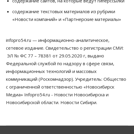
содержание сайтов, на которые ведут гиперссылки
В Новосибирске многодетным семьям вручили
сертификаты на покупку автомобилей
содержание текстовых материалов из рубрики
07 Августа 2026, 13:55
«Новости компаний» и «Партнерские материалы»
Авто
Общество
Треть автовладельцев в Новосибирской области
«поставили машины на прикол»
infopro54.ru — информационно-аналитическое,
07 Августа 2026, 13:00
сетевое издание. Свидетельство о регистрации СМИ:
ЭЛ № ФС 77 – 78381 от 29.05.2020 г, выдано
Власть
Школы, библиотеки, пешеходные тротуары:
Федеральной службой по надзору в сфере связи,
депутаты Госдумы контролируют работы на
информационных технологий и массовых
социальных объектах
07 Августа 2026, 12:35
коммуникаций (Роскомнадзор). Учредитель: Общество
с ограниченной ответственностью «Новосибирск
Общество
Медиа» Infopro54.ru - Новости Новосибирска и
Синоптики рассказали о погоде в Новосибирске
на выходных
Новосибирской области. Новости Сибири.
07 Августа 2026, 12:00
Общество
Жители Новосибирска смогут добровольно
повысить свою пенсию