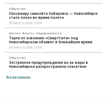
Общество
Пассажиру самолёта Хабаровск — Новосибирск
стало плохо во время полета
09 Августа 2026, 14:30
Бизнес
Власть
Недвижимость
Торги по освоению «СмартСити» под
Новосибирском объявят в ближайшее время
09 Августа 2026, 14:00
Общество
Экстренное предупреждение из-за жары в
Новосибирске распространили спасатели
09 Августа 2026, 13:30
Все материалы
Власть
Город
Общество
Еще одна остановка «городской электрички»
появится в Новосибирске
09 Августа 2026, 12:00
Общество
Места в колледжах Новосибирска будут