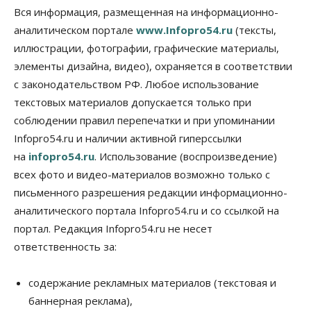
«бронировать» со школы
Вся информация, размещенная на информационно-
09 Августа 2026, 11:00
аналитическом портале
www.Infopro54.ru
(тексты,
иллюстрации, фотографии, графические материалы,
Авто
Общество
элементы дизайна, видео), охраняется в соответствии
Не катастрофа, а стресс-тест: эксперт
новосибирской сети СТО пояснил кому можно
с законодательством РФ. Любое использование
заливать бензин Евро‑2
текстовых материалов допускается только при
09 Августа 2026, 10:00
соблюдении правил перепечатки и при упоминании
Бизнес
Общество
Infopro54.ru и наличии активной гиперссылки
Работодатели Новосибирска заявили в центры
на
infopro54.ru
. Использование (воспроизведение)
занятости почти 32 тысячи вакансий
09 Августа 2026, 09:00
всех фото и видео-материалов возможно только с
письменного разрешения редакции информационно-
Бизнес
Общество
аналитического портала Infopro54.ru и со ссылкой на
Спрос на машино-места в
Новосибирской области вырос в полтора раза
портал. Редакция Infopro54.ru не несет
08 Августа 2026, 18:00
ответственность за:
Общество
К современному юридическому образованию в
содержание рекламных материалов (текстовая и
России возникает много вопросов
баннерная реклама),
08 Августа 2026, 17:00