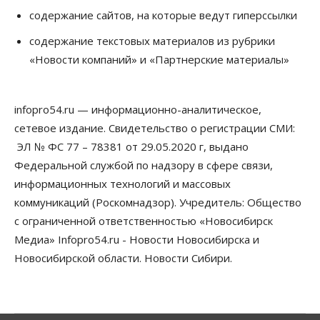
содержание сайтов, на которые ведут гиперссылки
Общество
Новосибирские вузы опубликовали
содержание текстовых материалов из рубрики
приказы о зачислении на бюджетные места
«Новости компаний» и «Партнерские материалы»
08 Августа 2026, 16:00
Общество
Технологии
infopro54.ru — информационно-аналитическое,
Искусственный интеллект впервые выписал
штраф за борщевик
сетевое издание. Свидетельство о регистрации СМИ:
08 Августа 2026, 15:00
ЭЛ № ФС 77 – 78381 от 29.05.2020 г, выдано
Федеральной службой по надзору в сфере связи,
Авто
Продажи подержанных электромобилей в
информационных технологий и массовых
Новосибирской области растут второй месяц
коммуникаций (Роскомнадзор). Учредитель: Общество
08 Августа 2026, 13:00
с ограниченной ответственностью «Новосибирск
Бизнес
Общество
Медиа» Infopro54.ru - Новости Новосибирска и
Детские центры Новосибирска
Новосибирской области. Новости Сибири.
перегибают с «педагогикой успеха», считает
психолог
08 Августа 2026, 11:00
Бизнес
Общество