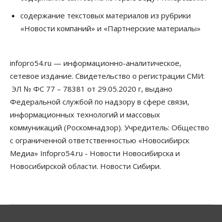
Бизнес
содержание текстовых материалов из рубрики
В аэропорту Толмачёво завершены работы по
«Новости компаний» и «Партнерские материалы»
бетонированию рулежных дорожек
07 Августа 2026, 17:00
infopro54.ru — информационно-аналитическое,
Бизнес
Недвижимость
Общество
Новосибирцы стали реже оформлять
сетевое издание. Свидетельство о регистрации СМИ:
дома по упрощенной схеме
ЭЛ № ФС 77 – 78381 от 29.05.2020 г, выдано
07 Августа 2026, 16:00
Федеральной службой по надзору в сфере связи,
Власть
Общество
Право&Порядок
информационных технологий и массовых
Роспотребнадзор изъял почти полторы тонны
коммуникаций (Роскомнадзор). Учредитель: Общество
мяса в Новосибирской области
07 Августа 2026, 15:00
с ограниченной ответственностью «Новосибирск
Медиа» Infopro54.ru - Новости Новосибирска и
Финансы
Новосибирской области. Новости Сибири.
Расходы новосибирцев на спорт выросли на 40%
за полгода
07 Августа 2026, 14:35
Сибирские аграрии увеличивают посевы горчицы