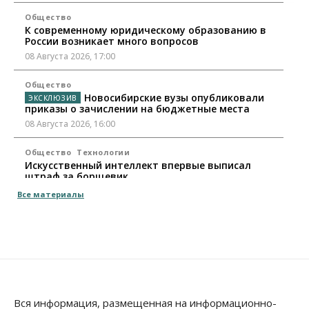
Общество
К современному юридическому образованию в
России возникает много вопросов
08 Августа 2026, 17:00
Общество
Новосибирские вузы опубликовали
приказы о зачислении на бюджетные места
08 Августа 2026, 16:00
Общество
Технологии
Искусственный интеллект впервые выписал
штраф за борщевик
08 Августа 2026, 15:00
Все материалы
Авто
Продажи подержанных электромобилей в
Новосибирской области растут второй месяц
08 Августа 2026, 13:00
Бизнес
Общество
Детские центры Новосибирска
Вся информация, размещенная на информационно-