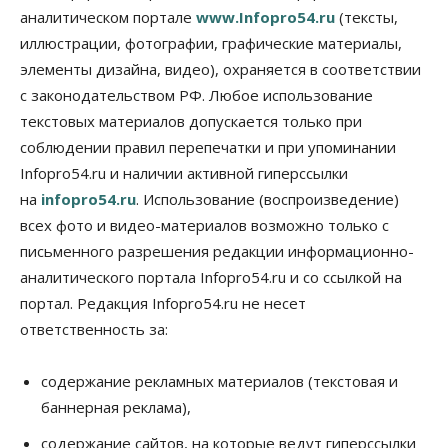
перегибают с «педагогикой успеха», считает
аналитическом портале
www.Infopro54.ru
(тексты,
психолог
иллюстрации, фотографии, графические материалы,
08 Августа 2026, 11:00
элементы дизайна, видео), охраняется в соответствии
Бизнес
Общество
с законодательством РФ. Любое использование
Союз продавцов маркетплейсов
обратился в правительство РФ из-за атак на WB
текстовых материалов допускается только при
08 Августа 2026, 10:00
соблюдении правил перепечатки и при упоминании
Infopro54.ru и наличии активной гиперссылки
Общество
на
infopro54.ru
. Использование (воспроизведение)
Новосибирцы будут получать квитанции за ЖКУ
по-новому
всех фото и видео-материалов возможно только с
08 Августа 2026, 09:00
письменного разрешения редакции информационно-
аналитического портала Infopro54.ru и со ссылкой на
Бизнес
В Новосибирской области резко
портал. Редакция Infopro54.ru не несет
сократился грузооборот в автоперевозках
ответственность за:
07 Августа 2026, 19:00
Общество
содержание рекламных материалов (текстовая и
В Новосибирске прошёл митинг
баннерная реклама),
против нового закона о памятниках
07 Августа 2026, 18:00
содержание сайтов, на которые ведут гиперссылки