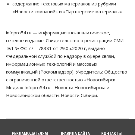
содержание текстовых материалов из рубрики
инициативное бюджетирование
«Новости компаний» и «Партнерские материалы»
07 Августа 2026, 11:00
Общество
Право&Порядок
В Новосибирске руководителя отдела полиции
infopro54.ru — информационно-аналитическое,
заключили под стражу
сетевое издание. Свидетельство о регистрации СМИ:
07 Августа 2026, 10:15
ЭЛ № ФС 77 – 78381 от 29.05.2020 г, выдано
Общество
Федеральной службой по надзору в сфере связи,
Недели жары повлияли на урожай в
информационных технологий и массовых
Новосибирской области, но режима ЧС не будет
07 Августа 2026, 10:00
коммуникаций (Роскомнадзор). Учредитель: Общество
с ограниченной ответственностью «Новосибирск
Бизнес
Право&Порядок
Медиа» Infopro54.ru - Новости Новосибирска и
Предприятия Новосибирска
выстраивают системы защиты от атак БПЛА
Новосибирской области. Новости Сибири.
07 Августа 2026, 09:00
Бизнес
По «Сибэлектротерму» выдали исполнительные
листы на полмиллиарда рублей
07 Августа 2026, 08:00
РЕКЛАМОДАТЕЛЯМ
ПРАВИЛА САЙТА
КОНТАКТЫ