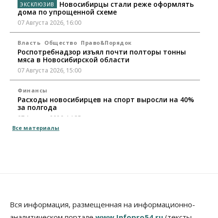
Новосибирцы стали реже оформлять
дома по упрощенной схеме
07 Августа 2026, 16:00
Власть
Общество
Право&Порядок
Роспотребнадзор изъял почти полторы тонны
мяса в Новосибирской области
07 Августа 2026, 15:00
Финансы
Расходы новосибирцев на спорт выросли на 40%
за полгода
07 Августа 2026, 14:35
Все материалы
Сибирские аграрии увеличивают посевы горчицы
07 Августа 2026, 14:00
Власть
В Новосибирске многодетным семьям вручили
сертификаты на покупку автомобилей
07 Августа 2026, 13:55
Вся информация, размещенная на информационно-
аналитическом портале
www.Infopro54.ru
(тексты,