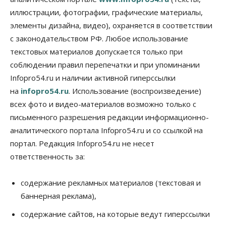
Авто
Общество
иллюстрации, фотографии, графические материалы,
Треть автовладельцев в Новосибирской области
«поставили машины на прикол»
элементы дизайна, видео), охраняется в соответствии
07 Августа 2026, 13:00
с законодательством РФ. Любое использование
текстовых материалов допускается только при
Власть
Школы, библиотеки, пешеходные тротуары:
соблюдении правил перепечатки и при упоминании
депутаты Госдумы контролируют работы на
Infopro54.ru и наличии активной гиперссылки
социальных объектах
07 Августа 2026, 12:35
на
infopro54.ru
. Использование (воспроизведение)
всех фото и видео-материалов возможно только с
Общество
письменного разрешения редакции информационно-
Синоптики рассказали о погоде в Новосибирске
на выходных
аналитического портала Infopro54.ru и со ссылкой на
07 Августа 2026, 12:00
портал. Редакция Infopro54.ru не несет
ответственность за:
Общество
Жители Новосибирска смогут добровольно
повысить свою пенсию
содержание рекламных материалов (текстовая и
07 Августа 2026, 11:30
баннерная реклама),
Общество
содержание сайтов, на которые ведут гиперссылки
Деньгами будут распоряжаться дети: в десяти
школах Новосибирской области введут