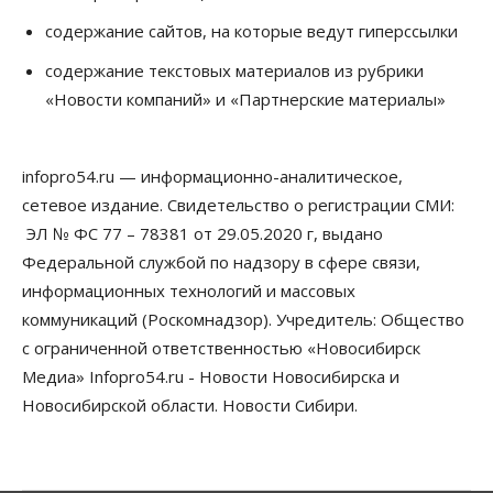
07 Августа 2026, 14:35
содержание сайтов, на которые ведут гиперссылки
Сибирские аграрии увеличивают посевы горчицы
содержание текстовых материалов из рубрики
07 Августа 2026, 14:00
«Новости компаний» и «Партнерские материалы»
Власть
В Новосибирске многодетным семьям вручили
сертификаты на покупку автомобилей
infopro54.ru — информационно-аналитическое,
07 Августа 2026, 13:55
сетевое издание. Свидетельство о регистрации СМИ:
ЭЛ № ФС 77 – 78381 от 29.05.2020 г, выдано
Авто
Общество
Треть автовладельцев в Новосибирской области
Федеральной службой по надзору в сфере связи,
«поставили машины на прикол»
информационных технологий и массовых
07 Августа 2026, 13:00
коммуникаций (Роскомнадзор). Учредитель: Общество
Власть
с ограниченной ответственностью «Новосибирск
Школы, библиотеки, пешеходные тротуары:
Медиа» Infopro54.ru - Новости Новосибирска и
депутаты Госдумы контролируют работы на
социальных объектах
Новосибирской области. Новости Сибири.
07 Августа 2026, 12:35
Общество
Синоптики рассказали о погоде в Новосибирске