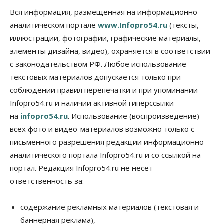
Общество
В Новосибирске прошёл митинг
Вся информация, размещенная на информационно-
против нового закона о памятниках
аналитическом портале
www.Infopro54.ru
(тексты,
07 Августа 2026, 18:00
иллюстрации, фотографии, графические материалы,
элементы дизайна, видео), охраняется в соответствии
Бизнес
В аэропорту Толмачёво завершены работы по
с законодательством РФ. Любое использование
бетонированию рулежных дорожек
текстовых материалов допускается только при
07 Августа 2026, 17:00
соблюдении правил перепечатки и при упоминании
Бизнес
Недвижимость
Общество
Infopro54.ru и наличии активной гиперссылки
Новосибирцы стали реже оформлять
на
infopro54.ru
. Использование (воспроизведение)
дома по упрощенной схеме
07 Августа 2026, 16:00
всех фото и видео-материалов возможно только с
письменного разрешения редакции информационно-
Власть
Общество
Право&Порядок
аналитического портала Infopro54.ru и со ссылкой на
Роспотребнадзор изъял почти полторы тонны
мяса в Новосибирской области
портал. Редакция Infopro54.ru не несет
07 Августа 2026, 15:00
ответственность за:
Финансы
Расходы новосибирцев на спорт выросли на 40%
содержание рекламных материалов (текстовая и
за полгода
баннерная реклама),