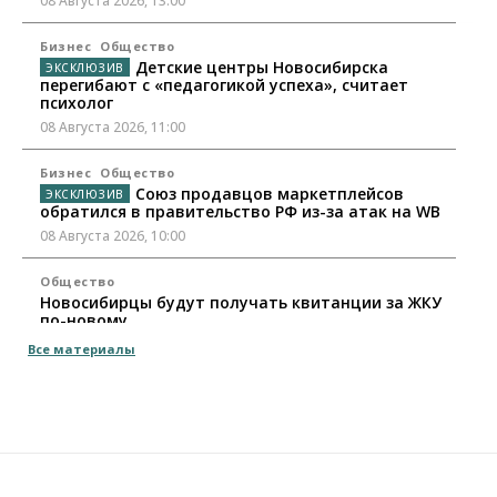
08 Августа 2026, 13:00
Бизнес
Общество
Детские центры Новосибирска
перегибают с «педагогикой успеха», считает
психолог
08 Августа 2026, 11:00
Бизнес
Общество
Союз продавцов маркетплейсов
обратился в правительство РФ из-за атак на WB
08 Августа 2026, 10:00
Общество
Новосибирцы будут получать квитанции за ЖКУ
по-новому
08 Августа 2026, 09:00
Все материалы
Бизнес
В Новосибирской области резко
сократился грузооборот в автоперевозках
07 Августа 2026, 19:00