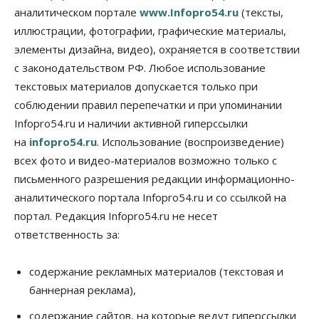
Правительство России продлило разрешение на
аналитическом портале
www.Infopro54.ru
(тексты,
выпуск бензина «Евро-3»
иллюстрации, фотографии, графические материалы,
06 Августа 2026, 14:00
элементы дизайна, видео), охраняется в соответствии
Общество
с законодательством РФ. Любое использование
«За тех, у кого от 270 баллов,
настоящая борьба»: вузы настойчиво
текстовых материалов допускается только при
обзванивают новосибирских высокобалльников
соблюдении правил перепечатки и при упоминании
перед зачислением
Infopro54.ru и наличии активной гиперссылки
06 Августа 2026, 13:00
на
infopro54.ru
. Использование (воспроизведение)
Власть
всех фото и видео-материалов возможно только с
Режим ЧС ввели в Омской области из-за засухи
письменного разрешения редакции информационно-
06 Августа 2026, 12:15
аналитического портала Infopro54.ru и со ссылкой на
Власть
Общество
портал. Редакция Infopro54.ru не несет
Новосибирск готовится к визиту Владимира
ответственность за:
Путина
06 Августа 2026, 12:05
содержание рекламных материалов (текстовая и
Бизнес
Недвижимость
Общество
баннерная реклама),
Росреестр назвал главные причины
отказов в регистрации недвижимости в НСО
содержание сайтов, на которые ведут гиперссылки