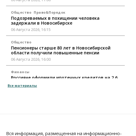
Общество
Право&Порядок
Подозреваемых в похищении человека
задержали в Новосибирске
06 Августа 2026, 16:15
Общество
Пенсионеры старше 80 лет в Новосибирской
области получили повышенные пенсии
06 Августа 2026, 16:00
Финансы
Россияне оформили ипотечных кредитов на 2,6
трлн рублей
Все материалы
06 Августа 2026, 15:53
Власть
Думская гонка в Новосибирской области
обойдется без самовыдвиженцев
06 Августа 2026, 15:00
Бизнес
Власть
Общество
Вся информация, размещенная на информационно-