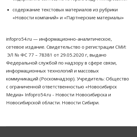
06 Августа 2026, 12:00
содержание текстовых материалов из рубрики
Телекоммуникации
«Новости компаний» и «Партнерские материалы»
В 16 населённых пунктах Мошковского района
модернизировали мобильную связь
06 Августа 2026, 11:35
infopro54.ru — информационно-аналитическое,
Бизнес
Право&Порядок
ПроБизнес
сетевое издание. Свидетельство о регистрации СМИ:
Злоумышленники опять атакуют
новосибирские компании через электронную
ЭЛ № ФС 77 – 78381 от 29.05.2020 г, выдано
почту
Федеральной службой по надзору в сфере связи,
06 Августа 2026, 11:00
информационных технологий и массовых
коммуникаций (Роскомнадзор). Учредитель: Общество
Общество
Медики готовятся к второму пику активности
с ограниченной ответственностью «Новосибирск
клещей в Новосибирской области
Медиа» Infopro54.ru - Новости Новосибирска и
06 Августа 2026, 10:00
Новосибирской области. Новости Сибири.
Общество
Из-за жары в Европе оливковое масло
в Новосибирске может снова подорожать
06 Августа 2026, 09:00