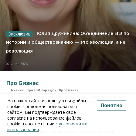
Юлия Дружинина: Объединение ЕГЭ по
истории и обществознанию — это эволюция, а не
революция
02 июля 2026
Про Бизнес
Бизнес
Право&Порядок
ПроБизнес
Злоумышленники опять атакуют новосибирские
На нашем сайте используются файлы
компании через электронную почту
Понятно
cookie. Продолжая пользоваться
сайтом, Вы подтверждаете свое
06 августа 2026, 11:00
согласие на использование файлов
cookie в соответствии с
условиями их
Бизнес
ПроБизнес
использования
Новосибирские грузоперевозчики переходят на