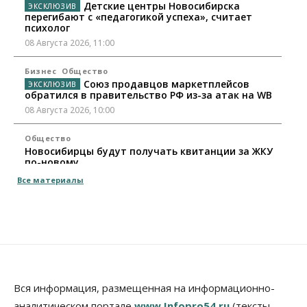
Детские центры Новосибирска
перегибают с «педагогикой успеха», считает
психолог
08 Августа 2026, 11:00
Бизнес
Общество
Союз продавцов маркетплейсов
обратился в правительство РФ из-за атак на WB
08 Августа 2026, 10:00
Общество
Новосибирцы будут получать квитанции за ЖКУ
по-новому
08 Августа 2026, 09:00
Все материалы
Бизнес
В Новосибирской области резко
сократился грузооборот в автоперевозках
07 Августа 2026, 19:00
Общество
В Новосибирске прошёл митинг
Вся информация, размещенная на информационно-
против нового закона о памятниках
аналитическом портале
www.Infopro54.ru
(тексты,