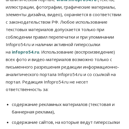
07 Августа 2026, 18:00
иллюстрации, фотографии, графические материалы,
элементы дизайна, видео), охраняется в соответствии
Бизнес
В аэропорту Толмачёво завершены работы по
с законодательством РФ. Любое использование
бетонированию рулежных дорожек
текстовых материалов допускается только при
07 Августа 2026, 17:00
соблюдении правил перепечатки и при упоминании
Бизнес
Недвижимость
Общество
Infopro54.ru и наличии активной гиперссылки
Новосибирцы стали реже оформлять
на
infopro54.ru
. Использование (воспроизведение)
дома по упрощенной схеме
07 Августа 2026, 16:00
всех фото и видео-материалов возможно только с
письменного разрешения редакции информационно-
Власть
Общество
Право&Порядок
аналитического портала Infopro54.ru и со ссылкой на
Роспотребнадзор изъял почти полторы тонны
мяса в Новосибирской области
портал. Редакция Infopro54.ru не несет
07 Августа 2026, 15:00
ответственность за:
Финансы
Расходы новосибирцев на спорт выросли на 40%
содержание рекламных материалов (текстовая и
за полгода
баннерная реклама),
07 Августа 2026, 14:35
содержание сайтов, на которые ведут гиперссылки
Сибирские аграрии увеличивают посевы горчицы