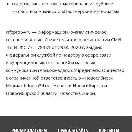
содержание текстовых материалов из рубрики
07 Августа 2026, 14:00
«Новости компаний» и «Партнерские материалы»
Власть
В Новосибирске многодетным семьям вручили
сертификаты на покупку автомобилей
infopro54.ru — информационно-аналитическое,
07 Августа 2026, 13:55
сетевое издание. Свидетельство о регистрации СМИ:
ЭЛ № ФС 77 – 78381 от 29.05.2020 г, выдано
Авто
Общество
Треть автовладельцев в Новосибирской области
Федеральной службой по надзору в сфере связи,
«поставили машины на прикол»
информационных технологий и массовых
07 Августа 2026, 13:00
коммуникаций (Роскомнадзор). Учредитель: Общество
Власть
с ограниченной ответственностью «Новосибирск
Школы, библиотеки, пешеходные тротуары:
Медиа» Infopro54.ru - Новости Новосибирска и
депутаты Госдумы контролируют работы на
социальных объектах
Новосибирской области. Новости Сибири.
07 Августа 2026, 12:35
Общество
Синоптики рассказали о погоде в Новосибирске
на выходных
07 Августа 2026, 12:00
РЕКЛАМОДАТЕЛЯМ
ПРАВИЛА САЙТА
КОНТАКТЫ