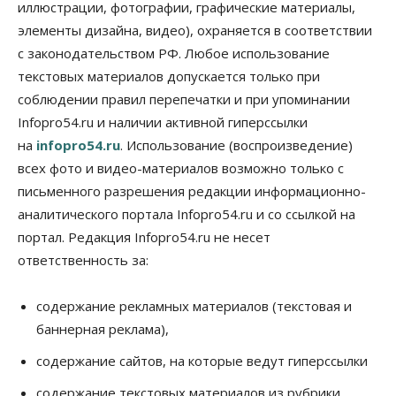
иллюстрации, фотографии, графические материалы,
Бизнес
элементы дизайна, видео), охраняется в соответствии
По «Сибэлектротерму» выдали исполнительные
листы на полмиллиарда рублей
с законодательством РФ. Любое использование
07 Августа 2026, 08:00
текстовых материалов допускается только при
соблюдении правил перепечатки и при упоминании
Бизнес
Власть
Медицина
Общество
Infopro54.ru и наличии активной гиперссылки
Искусственный интеллект предлагают
привлекать к разработке новых лекарств в
на
infopro54.ru
. Использование (воспроизведение)
России
всех фото и видео-материалов возможно только с
06 Августа 2026, 19:00
письменного разрешения редакции информационно-
Мировые И Федеральные Новости
аналитического портала Infopro54.ru и со ссылкой на
Россия построит в Киргизии новый кампус КРСУ:
портал. Редакция Infopro54.ru не несет
30 гектаров, 15 тысяч студентов и 30 миллиардов
рублей
ответственность за:
06 Августа 2026, 18:40
содержание рекламных материалов (текстовая и
Общество
Новосибирским студентам помогают
баннерная реклама),
адаптироваться к учебе через культуру
06 Августа 2026, 18:00
содержание сайтов, на которые ведут гиперссылки
содержание текстовых материалов из рубрики
Бизнес
Власть
Недвижимость