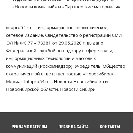
Застройщики продавливают компромиссы по
«Новости компаний» и «Партнерские материалы»
площади участков для КРТ в Новосибирске
06 Августа 2026, 17:30
infopro54.ru — информационно-аналитическое,
Бизнес
Недвижимость
Общество
Около Заельцовского бора Новосибирска
сетевое издание. Свидетельство о регистрации СМИ:
началось строительство термального комплекса
ЭЛ № ФС 77 – 78381 от 29.05.2020 г, выдано
06 Августа 2026, 17:00
Федеральной службой по надзору в сфере связи,
Общество
Право&Порядок
информационных технологий и массовых
Подозреваемых в похищении человека
коммуникаций (Роскомнадзор). Учредитель: Общество
задержали в Новосибирске
с ограниченной ответственностью «Новосибирск
06 Августа 2026, 16:15
Медиа» Infopro54.ru - Новости Новосибирска и
Общество
Новосибирской области. Новости Сибири.
Пенсионеры старше 80 лет в Новосибирской
области получили повышенные пенсии
06 Августа 2026, 16:00
Финансы
Россияне оформили ипотечных кредитов на 2,6
трлн рублей
РЕКЛАМОДАТЕЛЯМ
ПРАВИЛА САЙТА
КОНТАКТЫ
06 Августа 2026, 15:53