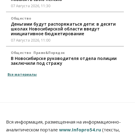
07 Августа 2026, 11:30
Общество
Деньгами будут распоряжаться дети: в десяти
школах Новосибирской области введут
инициативное бюджетирование
07 Августа 2026, 11:00
Общество
Право&Порядок
В Новосибирске руководителя отдела полиции
заключили под стражу
07 Августа 2026, 10:15
Все материалы
Общество
Недели жары повлияли на урожай в
Новосибирской области, но режима ЧС не будет
07 Августа 2026, 10:00
Бизнес
Право&Порядок
Предприятия Новосибирска
Вся информация, размещенная на информационно-
выстраивают системы защиты от атак БПЛА
07 Августа 2026, 09:00
аналитическом портале
www.Infopro54.ru
(тексты,