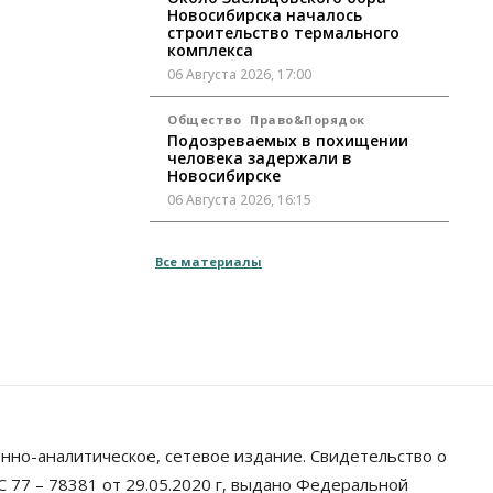
Новосибирска началось
строительство термального
комплекса
06 Августа 2026, 17:00
Общество
Право&Порядок
Подозреваемых в похищении
человека задержали в
Новосибирске
06 Августа 2026, 16:15
Общество
Все материалы
Пенсионеры старше 80 лет в
Новосибирской области получили
повышенные пенсии
06 Августа 2026, 16:00
Финансы
Россияне оформили ипотечных
кредитов на 2,6 трлн рублей
06 Августа 2026, 15:53
нно-аналитическое, сетевое издание. Свидетельство о
Власть
 77 – 78381 от 29.05.2020 г, выдано Федеральной