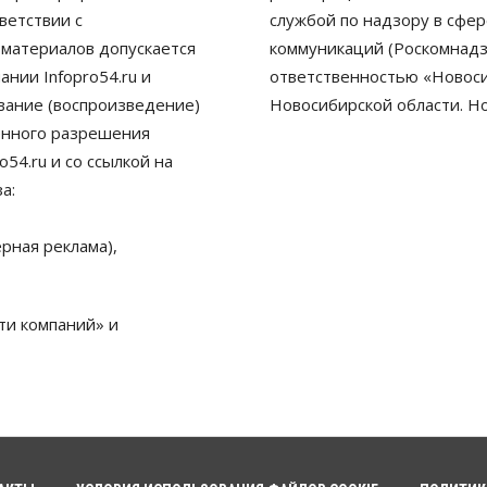
ветствии с
службой по надзору в сфе
 материалов допускается
коммуникаций (Роскомнадз
нии Infopro54.ru и
ответственностью «Новосиб
ование (воспроизведение)
Новосибирской области. Н
енного разрешения
54.ru и со ссылкой на
а:
рная реклама),
ти компаний» и