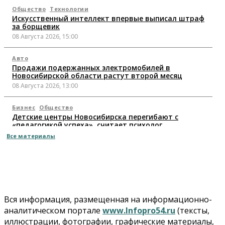
Общество
Технологии
Искусственный интеллект впервые выписал штраф
за борщевик
08 Августа 2026, 15:00
Авто
Продажи подержанных электромобилей в
Новосибирской области растут второй месяц
08 Августа 2026, 13:00
Бизнес
Общество
Детские центры Новосибирска перегибают с
«педагогикой успеха», считает психолог
08 Августа 2026, 11:00
Все материалы
Бизнес
Общество
Союз продавцов маркетплейсов обратился в
правительство РФ из-за атак на WB
08 Августа 2026, 10:00
Вся информация, размещенная на информационно-
Общество
аналитическом портале
www.Infopro54.ru
(тексты,
Новосибирцы будут получать квитанции за ЖКУ по-
иллюстрации, фотографии, графические материалы,
новому