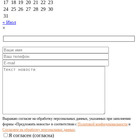
17
18
19
20
21
22
23
24
25
26
27
28
29
30
Мировые И Федеральные Новости
31
Россия построит в Киргизии новый кампус КРСУ: 30
гектаров, 15 тысяч студентов и 30 миллиардов
« Июл
рублей
×
06 Августа 2026, 18:40
Общество
Новосибирским студентам помогают
адаптироваться к учебе через культуру
06 Августа 2026, 18:00
Выражаю согласие на обработку персональных данных, указанных при заполнении
формы «Предложить новость» в соответствии с
Политикой конфиденциальности
и
Согласием на обработку персональных данных
.
Я согласен (согласна)