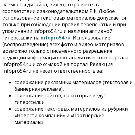
элементы дизайна, видео), охраняется в
08 Августа 2026, 09:00
соответствии с законодательством РФ. Любое
использование текстовых материалов допускается
Бизнес
В Новосибирской области резко сократился
только при соблюдении правил перепечатки и при
грузооборот в автоперевозках
упоминании Infopro54.ru и наличии активной
07 Августа 2026, 19:00
гиперссылки на
infopro54.ru
. Использование
(воспроизведение) всех фото и видео-материалов
Общество
возможно только с письменного разрешения
В Новосибирске прошёл митинг против нового
редакции информационно-аналитического портала
закона о памятниках
Infopro54.ru и со ссылкой на портал. Редакция
07 Августа 2026, 18:00
Infopro54.ru не несет ответственность за:
Бизнес
содержание рекламных материалов (текстовая и
В аэропорту Толмачёво завершены работы по
бетонированию рулежных дорожек
баннерная реклама),
07 Августа 2026, 17:00
содержание сайтов, на которые ведут
гиперссылки
Бизнес
Недвижимость
Общество
содержание текстовых материалов из рубрики
Новосибирцы стали реже оформлять дома по
«Новости компаний» и «Партнерские
упрощенной схеме
материалы»
07 Августа 2026, 16:00