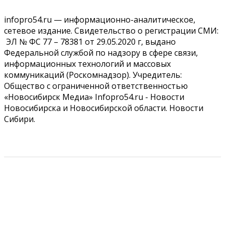
Власть
Общество
Право&Порядок
Роспотребнадзор изъял почти полторы тонны мяса в
infopro54.ru — информационно-аналитическое,
Новосибирской области
сетевое издание. Свидетельство о регистрации СМИ:
07 Августа 2026, 15:00
ЭЛ № ФС 77 – 78381 от 29.05.2020 г, выдано
Федеральной службой по надзору в сфере связи,
Финансы
Расходы новосибирцев на спорт выросли на 40% за
информационных технологий и массовых
полгода
коммуникаций (Роскомнадзор). Учредитель:
07 Августа 2026, 14:35
Общество с ограниченной ответственностью
«Новосибирск Медиа» Infopro54.ru - Новости
Сибирские аграрии увеличивают посевы горчицы
Новосибирска и Новосибирской области. Новости
07 Августа 2026, 14:00
Сибири.
Власть
В Новосибирске многодетным семьям вручили
сертификаты на покупку автомобилей
07 Августа 2026, 13:55
РЕКЛАМОДАТЕЛЯМ
ПРАВИЛА САЙТА
Авто
Общество
Треть автовладельцев в Новосибирской области
«поставили машины на прикол»
КОНТАКТЫ
07 Августа 2026, 13:00