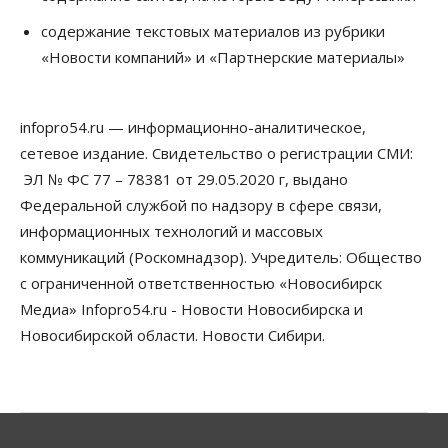
06 Августа 2026, 12:00
содержание текстовых материалов из рубрики
Телекоммуникации
«Новости компаний» и «Партнерские материалы»
В 16 населённых пунктах Мошковского района
модернизировали мобильную связь
06 Августа 2026, 11:35
infopro54.ru — информационно-аналитическое,
Бизнес
Право&Порядок
ПроБизнес
сетевое издание. Свидетельство о регистрации СМИ:
Злоумышленники опять атакуют
новосибирские компании через электронную
ЭЛ № ФС 77 – 78381 от 29.05.2020 г, выдано
почту
Федеральной службой по надзору в сфере связи,
06 Августа 2026, 11:00
информационных технологий и массовых
коммуникаций (Роскомнадзор). Учредитель: Общество
Общество
Медики готовятся к второму пику активности
с ограниченной ответственностью «Новосибирск
клещей в Новосибирской области
Медиа» Infopro54.ru - Новости Новосибирска и
06 Августа 2026, 10:00
Новосибирской области. Новости Сибири.
Общество
Из-за жары в Европе оливковое масло
в Новосибирске может снова подорожать
06 Августа 2026, 09:00