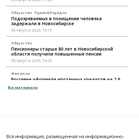
Общество
Право&Порядок
Подозреваемых в похищении человека
задержали в Новосибирске
06 Августа 2026, 16:15
Общество
Пенсионеры старше 80 лет в Новосибирской
области получили повышенные пенсии
06 Августа 2026, 16:00
Финансы
Россияне оформили ипотечных кредитов на 2,6
трлн рублей
Все материалы
06 Августа 2026, 15:53
Власть
Думская гонка в Новосибирской области
обойдется без самовыдвиженцев
06 Августа 2026, 15:00
Бизнес
Власть
Общество
Вся информация, размещенная на информационно-