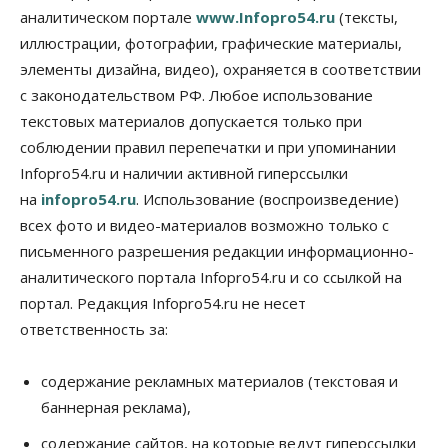
Правительство России продлило разрешение на
аналитическом портале
www.Infopro54.ru
(тексты,
выпуск бензина «Евро-3»
иллюстрации, фотографии, графические материалы,
06 Августа 2026, 14:00
элементы дизайна, видео), охраняется в соответствии
Общество
с законодательством РФ. Любое использование
«За тех, у кого от 270 баллов,
настоящая борьба»: вузы настойчиво
текстовых материалов допускается только при
обзванивают новосибирских высокобалльников
соблюдении правил перепечатки и при упоминании
перед зачислением
Infopro54.ru и наличии активной гиперссылки
06 Августа 2026, 13:00
на
infopro54.ru
. Использование (воспроизведение)
Власть
всех фото и видео-материалов возможно только с
Режим ЧС ввели в Омской области из-за засухи
письменного разрешения редакции информационно-
06 Августа 2026, 12:15
аналитического портала Infopro54.ru и со ссылкой на
Власть
Общество
портал. Редакция Infopro54.ru не несет
Новосибирск готовится к визиту Владимира
ответственность за:
Путина
06 Августа 2026, 12:05
содержание рекламных материалов (текстовая и
Бизнес
Недвижимость
Общество
баннерная реклама),
Росреестр назвал главные причины
отказов в регистрации недвижимости в НСО
содержание сайтов, на которые ведут гиперссылки