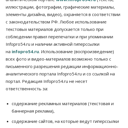
07 Августа 2026, 18:00
иллюстрации, фотографии, графические материалы,
элементы дизайна, видео), охраняется в соответствии
Бизнес
В аэропорту Толмачёво завершены работы по
с законодательством РФ. Любое использование
бетонированию рулежных дорожек
текстовых материалов допускается только при
07 Августа 2026, 17:00
соблюдении правил перепечатки и при упоминании
Бизнес
Недвижимость
Общество
Infopro54.ru и наличии активной гиперссылки
Новосибирцы стали реже оформлять
на
infopro54.ru
. Использование (воспроизведение)
дома по упрощенной схеме
07 Августа 2026, 16:00
всех фото и видео-материалов возможно только с
письменного разрешения редакции информационно-
Власть
Общество
Право&Порядок
аналитического портала Infopro54.ru и со ссылкой на
Роспотребнадзор изъял почти полторы тонны
мяса в Новосибирской области
портал. Редакция Infopro54.ru не несет
07 Августа 2026, 15:00
ответственность за:
Финансы
Расходы новосибирцев на спорт выросли на 40%
содержание рекламных материалов (текстовая и
за полгода
баннерная реклама),
07 Августа 2026, 14:35
содержание сайтов, на которые ведут гиперссылки
Сибирские аграрии увеличивают посевы горчицы