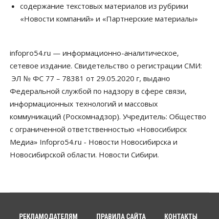
содержание текстовых материалов из рубрики
07 Августа 2026, 14:00
«Новости компаний» и «Партнерские материалы»
Власть
В Новосибирске многодетным семьям вручили
сертификаты на покупку автомобилей
infopro54.ru — информационно-аналитическое,
07 Августа 2026, 13:55
сетевое издание. Свидетельство о регистрации СМИ:
ЭЛ № ФС 77 – 78381 от 29.05.2020 г, выдано
Авто
Общество
Треть автовладельцев в Новосибирской области
Федеральной службой по надзору в сфере связи,
«поставили машины на прикол»
информационных технологий и массовых
07 Августа 2026, 13:00
коммуникаций (Роскомнадзор). Учредитель: Общество
Власть
с ограниченной ответственностью «Новосибирск
Школы, библиотеки, пешеходные тротуары:
Медиа» Infopro54.ru - Новости Новосибирска и
депутаты Госдумы контролируют работы на
социальных объектах
Новосибирской области. Новости Сибири.
07 Августа 2026, 12:35
Общество
Синоптики рассказали о погоде в Новосибирске
на выходных
07 Августа 2026, 12:00
РЕКЛАМОДАТЕЛЯМ
ПРАВИЛА САЙТА
КОНТАКТЫ