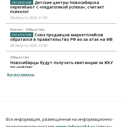
Детские центры Новосибирска
перегибают с «педагогикой успеха», считает
психолог
08 Августа 2026, 11:00
Бизнес
Общество
Союз продавцов маркетплейсов
обратился в правительство РФ из-за атак на WB
08 Августа 2026, 10:00
Общество
Новосибирцы будут получать квитанции за ЖКУ
по-новому
08 Августа 2026, 09:00
Все материалы
Бизнес
В Новосибирской области резко
сократился грузооборот в автоперевозках
07 Августа 2026, 19:00
Общество
В Новосибирске прошёл митинг
Вся информация, размещенная на информационно-
против нового закона о памятниках
аналитическом портале
www.Infopro54.ru
(тексты,