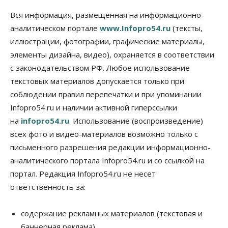
Общество
В Новосибирске прошёл митинг
Вся информация, размещенная на информационно-
против нового закона о памятниках
аналитическом портале
www.Infopro54.ru
(тексты,
07 Августа 2026, 18:00
иллюстрации, фотографии, графические материалы,
элементы дизайна, видео), охраняется в соответствии
Бизнес
В аэропорту Толмачёво завершены работы по
с законодательством РФ. Любое использование
бетонированию рулежных дорожек
текстовых материалов допускается только при
07 Августа 2026, 17:00
соблюдении правил перепечатки и при упоминании
Бизнес
Недвижимость
Общество
Infopro54.ru и наличии активной гиперссылки
Новосибирцы стали реже оформлять
на
infopro54.ru
. Использование (воспроизведение)
дома по упрощенной схеме
07 Августа 2026, 16:00
всех фото и видео-материалов возможно только с
письменного разрешения редакции информационно-
Власть
Общество
Право&Порядок
аналитического портала Infopro54.ru и со ссылкой на
Роспотребнадзор изъял почти полторы тонны
мяса в Новосибирской области
портал. Редакция Infopro54.ru не несет
07 Августа 2026, 15:00
ответственность за:
Финансы
Расходы новосибирцев на спорт выросли на 40%
содержание рекламных материалов (текстовая и
за полгода
баннерная реклама),