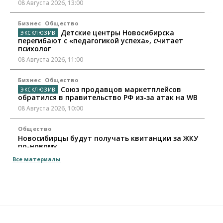
08 Августа 2026, 13:00
Бизнес
Общество
Детские центры Новосибирска
перегибают с «педагогикой успеха», считает
психолог
08 Августа 2026, 11:00
Бизнес
Общество
Союз продавцов маркетплейсов
обратился в правительство РФ из-за атак на WB
08 Августа 2026, 10:00
Общество
Новосибирцы будут получать квитанции за ЖКУ
по-новому
08 Августа 2026, 09:00
Все материалы
Бизнес
В Новосибирской области резко
сократился грузооборот в автоперевозках
07 Августа 2026, 19:00