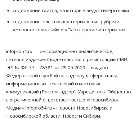
07 Августа 2026, 14:35
содержание сайтов, на которые ведут гиперссылки
Сибирские аграрии увеличивают посевы горчицы
содержание текстовых материалов из рубрики
07 Августа 2026, 14:00
«Новости компаний» и «Партнерские материалы»
Власть
В Новосибирске многодетным семьям вручили
сертификаты на покупку автомобилей
infopro54.ru — информационно-аналитическое,
07 Августа 2026, 13:55
сетевое издание. Свидетельство о регистрации СМИ:
ЭЛ № ФС 77 – 78381 от 29.05.2020 г, выдано
Авто
Общество
Треть автовладельцев в Новосибирской области
Федеральной службой по надзору в сфере связи,
«поставили машины на прикол»
информационных технологий и массовых
07 Августа 2026, 13:00
коммуникаций (Роскомнадзор). Учредитель: Общество
Власть
с ограниченной ответственностью «Новосибирск
Школы, библиотеки, пешеходные тротуары:
Медиа» Infopro54.ru - Новости Новосибирска и
депутаты Госдумы контролируют работы на
социальных объектах
Новосибирской области. Новости Сибири.
07 Августа 2026, 12:35
Общество