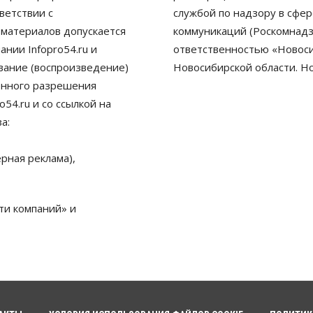
ветствии с
службой по надзору в сфе
 материалов допускается
коммуникаций (Роскомнадз
нии Infopro54.ru и
ответственностью «Новосиб
ование (воспроизведение)
Новосибирской области. Н
енного разрешения
54.ru и со ссылкой на
а:
рная реклама),
ти компаний» и