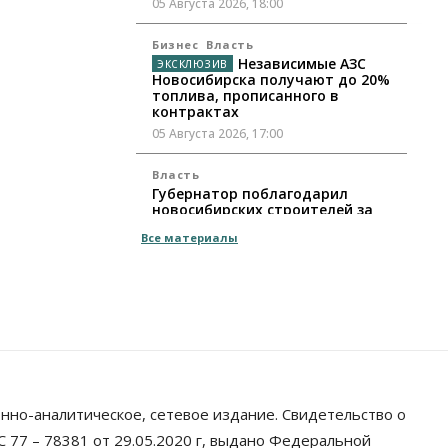
05 Августа 2026, 18:00
Бизнес
Власть
Независимые АЗС
Новосибирска получают до 20%
топлива, прописанного в
контрактах
05 Августа 2026, 17:00
Власть
Губернатор поблагодарил
новосибирских строителей за
вклад в развитие региона
Все материалы
05 Августа 2026, 16:40
Бизнес
Общество
Самые популярные у
предпринимателей сферы
бизнеса назвали в Новосибирске
05 Августа 2026, 16:00
Недвижимость
нно-аналитическое, сетевое издание. Свидетельство о
Летний марафон скидок в ГК
«Расцветай — до 16 августа
 77 – 78381 от 29.05.2020 г, выдано Федеральной