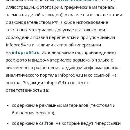
выпуск бензина «Евро-3»
иллюстрации, фотографии, графические материалы,
06 Августа 2026, 14:00
элементы дизайна, видео), охраняется в соответствии
Общество
с законодательством РФ. Любое использование
«За тех, у кого от 270 баллов,
настоящая борьба»: вузы настойчиво
текстовых материалов допускается только при
обзванивают новосибирских высокобалльников
соблюдении правил перепечатки и при упоминании
перед зачислением
Infopro54.ru и наличии активной гиперссылки
06 Августа 2026, 13:00
на
infopro54.ru
. Использование (воспроизведение)
Власть
всех фото и видео-материалов возможно только с
Режим ЧС ввели в Омской области из-за засухи
письменного разрешения редакции информационно-
06 Августа 2026, 12:15
аналитического портала Infopro54.ru и со ссылкой на
Власть
Общество
портал. Редакция Infopro54.ru не несет
Новосибирск готовится к визиту Владимира
ответственность за:
Путина
06 Августа 2026, 12:05
содержание рекламных материалов (текстовая и
Бизнес
Недвижимость
Общество
баннерная реклама),
Росреестр назвал главные причины
отказов в регистрации недвижимости в НСО
содержание сайтов, на которые ведут гиперссылки
06 Августа 2026, 12:00