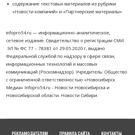
содержание текстовых материалов из рубрики
Телекоммуникации
«Новости компаний» и «Партнерские материалы»
В 16 населённых пунктах Мошковского района
модернизировали мобильную связь
06 Августа 2026, 11:35
infopro54.ru — информационно-аналитическое,
Бизнес
Право&Порядок
ПроБизнес
сетевое издание. Свидетельство о регистрации СМИ:
Злоумышленники опять атакуют
новосибирские компании через электронную
ЭЛ № ФС 77 – 78381 от 29.05.2020 г, выдано
почту
Федеральной службой по надзору в сфере связи,
06 Августа 2026, 11:00
информационных технологий и массовых
коммуникаций (Роскомнадзор). Учредитель: Общество
Общество
Медики готовятся к второму пику активности
с ограниченной ответственностью «Новосибирск
клещей в Новосибирской области
Медиа» Infopro54.ru - Новости Новосибирска и
06 Августа 2026, 10:00
Новосибирской области. Новости Сибири.
Общество
Из-за жары в Европе оливковое масло
в Новосибирске может снова подорожать
06 Августа 2026, 09:00
Бизнес
Недвижимость
РЕКЛАМОДАТЕЛЯМ
ПРАВИЛА САЙТА
КОНТАКТЫ