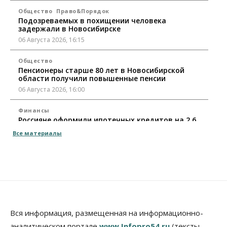
Общество
Право&Порядок
Подозреваемых в похищении человека
задержали в Новосибирске
06 Августа 2026, 16:15
Общество
Пенсионеры старше 80 лет в Новосибирской
области получили повышенные пенсии
06 Августа 2026, 16:00
Финансы
Россияне оформили ипотечных кредитов на 2,6
трлн рублей
Все материалы
06 Августа 2026, 15:53
Власть
Думская гонка в Новосибирской области
обойдется без самовыдвиженцев
06 Августа 2026, 15:00
Бизнес
Власть
Общество
Вся информация, размещенная на информационно-
Правительство России продлило разрешение на
аналитическом портале
www.Infopro54.ru
(тексты,