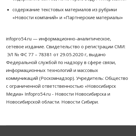
Сибирские аграрии увеличивают посевы горчицы
содержание текстовых материалов из рубрики
07 Августа 2026, 14:00
«Новости компаний» и «Партнерские материалы»
Власть
В Новосибирске многодетным семьям вручили
сертификаты на покупку автомобилей
infopro54.ru — информационно-аналитическое,
07 Августа 2026, 13:55
сетевое издание. Свидетельство о регистрации СМИ:
ЭЛ № ФС 77 – 78381 от 29.05.2020 г, выдано
Авто
Общество
Треть автовладельцев в Новосибирской области
Федеральной службой по надзору в сфере связи,
«поставили машины на прикол»
информационных технологий и массовых
07 Августа 2026, 13:00
коммуникаций (Роскомнадзор). Учредитель: Общество
Власть
с ограниченной ответственностью «Новосибирск
Школы, библиотеки, пешеходные тротуары:
Медиа» Infopro54.ru - Новости Новосибирска и
депутаты Госдумы контролируют работы на
социальных объектах
Новосибирской области. Новости Сибири.
07 Августа 2026, 12:35
Общество
Синоптики рассказали о погоде в Новосибирске
на выходных