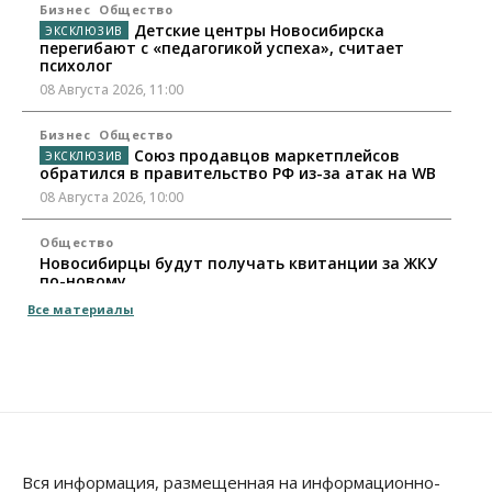
Бизнес
Общество
Детские центры Новосибирска
перегибают с «педагогикой успеха», считает
психолог
08 Августа 2026, 11:00
Бизнес
Общество
Союз продавцов маркетплейсов
обратился в правительство РФ из-за атак на WB
08 Августа 2026, 10:00
Общество
Новосибирцы будут получать квитанции за ЖКУ
по-новому
08 Августа 2026, 09:00
Все материалы
Бизнес
В Новосибирской области резко
сократился грузооборот в автоперевозках
07 Августа 2026, 19:00
Общество
В Новосибирске прошёл митинг
Вся информация, размещенная на информационно-