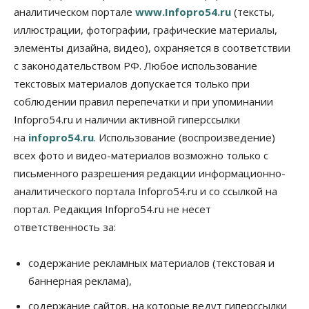
против нового закона о памятниках
аналитическом портале
www.Infopro54.ru
(тексты,
07 Августа 2026, 18:00
иллюстрации, фотографии, графические материалы,
элементы дизайна, видео), охраняется в соответствии
Бизнес
В аэропорту Толмачёво завершены работы по
с законодательством РФ. Любое использование
бетонированию рулежных дорожек
текстовых материалов допускается только при
07 Августа 2026, 17:00
соблюдении правил перепечатки и при упоминании
Бизнес
Недвижимость
Общество
Infopro54.ru и наличии активной гиперссылки
Новосибирцы стали реже оформлять
на
infopro54.ru
. Использование (воспроизведение)
дома по упрощенной схеме
07 Августа 2026, 16:00
всех фото и видео-материалов возможно только с
письменного разрешения редакции информационно-
Власть
Общество
Право&Порядок
аналитического портала Infopro54.ru и со ссылкой на
Роспотребнадзор изъял почти полторы тонны
мяса в Новосибирской области
портал. Редакция Infopro54.ru не несет
07 Августа 2026, 15:00
ответственность за:
Финансы
Расходы новосибирцев на спорт выросли на 40%
содержание рекламных материалов (текстовая и
за полгода
баннерная реклама),
07 Августа 2026, 14:35
содержание сайтов, на которые ведут гиперссылки