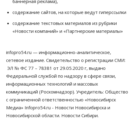
баннерная реклама),
Росреестр назвал главные причины
отказов в регистрации недвижимости в НСО
содержание сайтов, на которые ведут гиперссылки
06 Августа 2026, 12:00
содержание текстовых материалов из рубрики
Телекоммуникации
«Новости компаний» и «Партнерские материалы»
В 16 населённых пунктах Мошковского района
модернизировали мобильную связь
06 Августа 2026, 11:35
infopro54.ru — информационно-аналитическое,
Бизнес
Право&Порядок
ПроБизнес
сетевое издание. Свидетельство о регистрации СМИ:
Злоумышленники опять атакуют
новосибирские компании через электронную
ЭЛ № ФС 77 – 78381 от 29.05.2020 г, выдано
почту
Федеральной службой по надзору в сфере связи,
06 Августа 2026, 11:00
информационных технологий и массовых
коммуникаций (Роскомнадзор). Учредитель: Общество
Общество
Медики готовятся к второму пику активности
с ограниченной ответственностью «Новосибирск
клещей в Новосибирской области
Медиа» Infopro54.ru - Новости Новосибирска и
06 Августа 2026, 10:00
Новосибирской области. Новости Сибири.
Общество
Из-за жары в Европе оливковое масло
в Новосибирске может снова подорожать