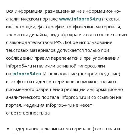
Бизнес
Власть
Общество
Вся информация, размещенная на информационно-
Правительство России продлило разрешение на
аналитическом портале
www.Infopro54.ru
(тексты,
выпуск бензина «Евро-3»
иллюстрации, фотографии, графические материалы,
06 Августа 2026, 14:00
элементы дизайна, видео), охраняется в соответствии
Общество
с законодательством РФ. Любое использование
«За тех, у кого от 270 баллов,
настоящая борьба»: вузы настойчиво
текстовых материалов допускается только при
обзванивают новосибирских высокобалльников
соблюдении правил перепечатки и при упоминании
перед зачислением
Infopro54.ru и наличии активной гиперссылки
06 Августа 2026, 13:00
на
infopro54.ru
. Использование (воспроизведение)
Власть
всех фото и видео-материалов возможно только с
Режим ЧС ввели в Омской области из-за засухи
письменного разрешения редакции информационно-
06 Августа 2026, 12:15
аналитического портала Infopro54.ru и со ссылкой на
Власть
Общество
портал. Редакция Infopro54.ru не несет
Новосибирск готовится к визиту Владимира
ответственность за:
Путина
06 Августа 2026, 12:05
содержание рекламных материалов (текстовая и
Бизнес
Недвижимость
Общество