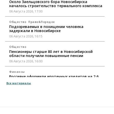
Около Заельцовского бора Новосибирска
началось строительство термального комплекса
06 Августа 2026, 17:00
Общество
Право&Порядок
Подозреваемых в похищении человека
задержали в Новосибирске
06 Августа 2026, 16:15
Общество
Пенсионеры старше 80 лет в Новосибирской
области получили повышенные пенсии
06 Августа 2026, 16:00
Финансы
Россияне оформили ипотечных кредитов на 2,6
трлн рублей
Все материалы
06 Августа 2026, 15:53
Власть
Думская гонка в Новосибирской области
обойдется без самовыдвиженцев
06 Августа 2026, 15:00