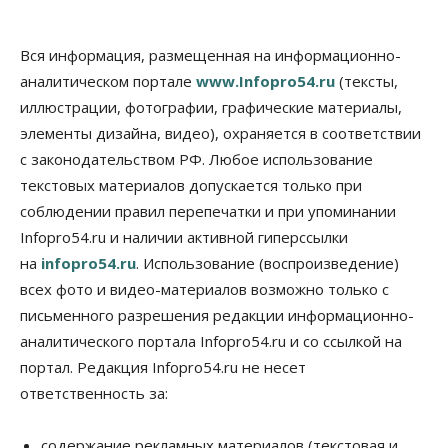
России
06 Августа 2026, 19:00
Вся информация, размещенная на информационно-
Мировые И Федеральные Новости
аналитическом портале
www.Infopro54.ru
(тексты,
Россия построит в Киргизии новый кампус КРСУ:
30 гектаров, 15 тысяч студентов и 30 миллиардов
иллюстрации, фотографии, графические материалы,
рублей
элементы дизайна, видео), охраняется в соответствии
06 Августа 2026, 18:40
с законодательством РФ. Любое использование
Общество
текстовых материалов допускается только при
Новосибирским студентам помогают
соблюдении правил перепечатки и при упоминании
адаптироваться к учебе через культуру
Infopro54.ru и наличии активной гиперссылки
06 Августа 2026, 18:00
на
infopro54.ru
. Использование (воспроизведение)
Бизнес
Власть
Недвижимость
всех фото и видео-материалов возможно только с
Застройщики продавливают компромиссы по
площади участков для КРТ в Новосибирске
письменного разрешения редакции информационно-
06 Августа 2026, 17:30
аналитического портала Infopro54.ru и со ссылкой на
портал. Редакция Infopro54.ru не несет
Бизнес
Недвижимость
Общество
ответственность за:
Около Заельцовского бора Новосибирска
началось строительство термального комплекса
06 Августа 2026, 17:00
содержание рекламных материалов (текстовая и