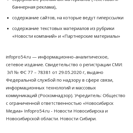
баннерная реклама),
Общество
Право&Порядок
Подозреваемых в похищении человека
содержание сайтов, на которые ведут гиперссылки
задержали в Новосибирске
06 Августа 2026, 16:15
содержание текстовых материалов из рубрики
«Новости компаний» и «Партнерские материалы»
Общество
Пенсионеры старше 80 лет в Новосибирской
области получили повышенные пенсии
06 Августа 2026, 16:00
infopro54.ru — информационно-аналитическое,
сетевое издание. Свидетельство о регистрации СМИ:
Финансы
Россияне оформили ипотечных кредитов на 2,6
ЭЛ № ФС 77 – 78381 от 29.05.2020 г, выдано
трлн рублей
Федеральной службой по надзору в сфере связи,
06 Августа 2026, 15:53
информационных технологий и массовых
коммуникаций (Роскомнадзор). Учредитель: Общество
Власть
Думская гонка в Новосибирской области
с ограниченной ответственностью «Новосибирск
обойдется без самовыдвиженцев
Медиа» Infopro54.ru - Новости Новосибирска и
06 Августа 2026, 15:00
Новосибирской области. Новости Сибири.
Бизнес
Власть
Общество
Правительство России продлило разрешение на