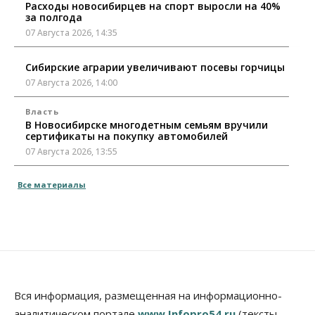
Расходы новосибирцев на спорт выросли на 40%
за полгода
07 Августа 2026, 14:35
Сибирские аграрии увеличивают посевы горчицы
07 Августа 2026, 14:00
Власть
В Новосибирске многодетным семьям вручили
сертификаты на покупку автомобилей
07 Августа 2026, 13:55
Авто
Общество
Все материалы
Треть автовладельцев в Новосибирской области
«поставили машины на прикол»
07 Августа 2026, 13:00
Власть
Школы, библиотеки, пешеходные тротуары:
депутаты Госдумы контролируют работы на
социальных объектах
Вся информация, размещенная на информационно-
07 Августа 2026, 12:35
аналитическом портале
www.Infopro54.ru
(тексты,