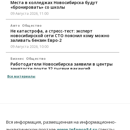
Места в колледжах Новосибирска будут
«бронировать» со школы
09 Августа 2026, 11:00
Авто
Общество
Не катастрофа, а стресс-тест: эксперт
новосибирской сети СТО пояснил кому можно
заливать бензин Евро‑2
09 Августа 2026, 10:00
Бизнес
Общество
Работодатели Новосибирска заявили в центры
занятости почти 32 тысячи вакансий
09 Августа 2026, 09:00
Все материалы
Бизнес
Общество
Спрос на машино-места в
Новосибирской области вырос в полтора раза
08 Августа 2026, 18:00
Общество
К современному юридическому образованию в
Вся информация, размещенная на информационно-
России возникает много вопросов
аналитическом портале
www.Infopro54.ru
(тексты,