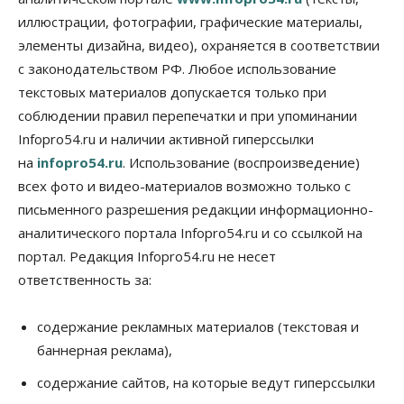
08 Августа 2026, 17:00
иллюстрации, фотографии, графические материалы,
элементы дизайна, видео), охраняется в соответствии
Общество
Новосибирские вузы опубликовали
с законодательством РФ. Любое использование
приказы о зачислении на бюджетные места
текстовых материалов допускается только при
08 Августа 2026, 16:00
соблюдении правил перепечатки и при упоминании
Общество
Технологии
Infopro54.ru и наличии активной гиперссылки
Искусственный интеллект впервые выписал
на
infopro54.ru
. Использование (воспроизведение)
штраф за борщевик
08 Августа 2026, 15:00
всех фото и видео-материалов возможно только с
письменного разрешения редакции информационно-
Авто
аналитического портала Infopro54.ru и со ссылкой на
Продажи подержанных электромобилей в
Новосибирской области растут второй месяц
портал. Редакция Infopro54.ru не несет
08 Августа 2026, 13:00
ответственность за:
Бизнес
Общество
Детские центры Новосибирска
содержание рекламных материалов (текстовая и
перегибают с «педагогикой успеха», считает
баннерная реклама),
психолог
08 Августа 2026, 11:00
содержание сайтов, на которые ведут гиперссылки