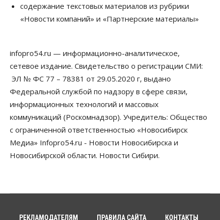
Бизнес
Общество
содержание текстовых материалов из рубрики
Союз продавцов маркетплейсов
«Новости компаний» и «Партнерские материалы»
обратился в правительство РФ из-за атак на WB
08 Августа 2026, 10:00
infopro54.ru — информационно-аналитическое,
Общество
Новосибирцы будут получать квитанции за ЖКУ
сетевое издание. Свидетельство о регистрации СМИ:
по-новому
ЭЛ № ФС 77 – 78381 от 29.05.2020 г, выдано
08 Августа 2026, 09:00
Федеральной службой по надзору в сфере связи,
Бизнес
информационных технологий и массовых
В Новосибирской области резко
коммуникаций (Роскомнадзор). Учредитель: Общество
сократился грузооборот в автоперевозках
07 Августа 2026, 19:00
с ограниченной ответственностью «Новосибирск
Медиа» Infopro54.ru - Новости Новосибирска и
Общество
Новосибирской области. Новости Сибири.
В Новосибирске прошёл митинг
против нового закона о памятниках
07 Августа 2026, 18:00
Бизнес
В аэропорту Толмачёво завершены работы по
бетонированию рулежных дорожек
РЕКЛАМОДАТЕЛЯМ
ПРАВИЛА САЙТА
КОНТАКТЫ