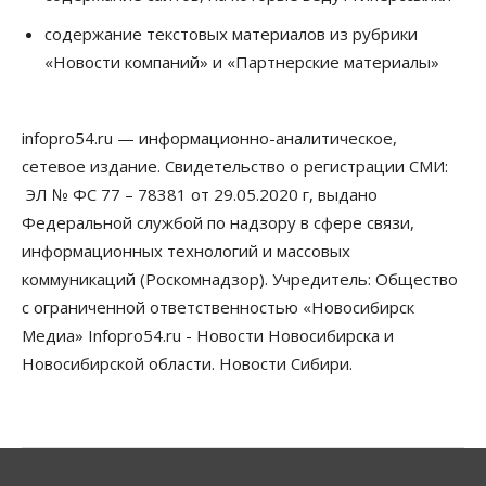
Общество
содержание текстовых материалов из рубрики
«За тех, у кого от 270 баллов,
«Новости компаний» и «Партнерские материалы»
настоящая борьба»: вузы настойчиво
обзванивают новосибирских высокобалльников
перед зачислением
06 Августа 2026, 13:00
infopro54.ru — информационно-аналитическое,
сетевое издание. Свидетельство о регистрации СМИ:
Власть
Режим ЧС ввели в Омской области из-за засухи
ЭЛ № ФС 77 – 78381 от 29.05.2020 г, выдано
06 Августа 2026, 12:15
Федеральной службой по надзору в сфере связи,
информационных технологий и массовых
Власть
Общество
коммуникаций (Роскомнадзор). Учредитель: Общество
Новосибирск готовится к визиту Владимира
Путина
с ограниченной ответственностью «Новосибирск
06 Августа 2026, 12:05
Медиа» Infopro54.ru - Новости Новосибирска и
Новосибирской области. Новости Сибири.
Бизнес
Недвижимость
Общество
Росреестр назвал главные причины
отказов в регистрации недвижимости в НСО
06 Августа 2026, 12:00
Телекоммуникации