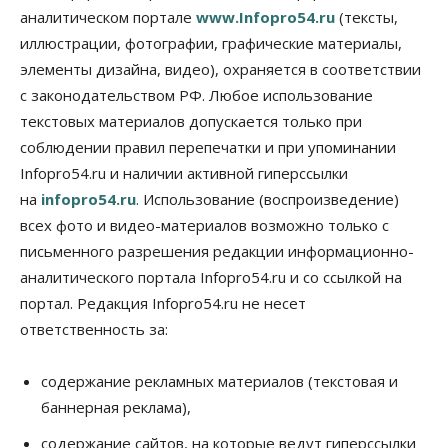
Подозреваемых в похищении человека
аналитическом портале
www.Infopro54.ru
(тексты,
задержали в Новосибирске
иллюстрации, фотографии, графические материалы,
06 Августа 2026, 16:15
элементы дизайна, видео), охраняется в соответствии
Общество
с законодательством РФ. Любое использование
Пенсионеры старше 80 лет в Новосибирской
области получили повышенные пенсии
текстовых материалов допускается только при
06 Августа 2026, 16:00
соблюдении правил перепечатки и при упоминании
Infopro54.ru и наличии активной гиперссылки
Финансы
на
infopro54.ru
. Использование (воспроизведение)
Россияне оформили ипотечных кредитов на 2,6
трлн рублей
всех фото и видео-материалов возможно только с
06 Августа 2026, 15:53
письменного разрешения редакции информационно-
аналитического портала Infopro54.ru и со ссылкой на
Власть
Думская гонка в Новосибирской области
портал. Редакция Infopro54.ru не несет
обойдется без самовыдвиженцев
ответственность за:
06 Августа 2026, 15:00
Бизнес
Власть
Общество
содержание рекламных материалов (текстовая и
Правительство России продлило разрешение на
баннерная реклама),
выпуск бензина «Евро-3»
06 Августа 2026, 14:00
содержание сайтов, на которые ведут гиперссылки