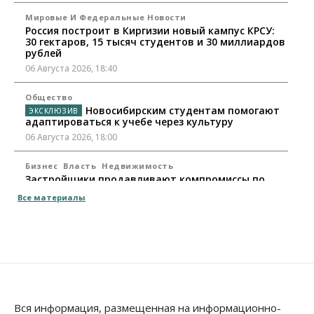
Мировые И Федеральные Новости
Россия построит в Киргизии новый кампус КРСУ:
30 гектаров, 15 тысяч студентов и 30 миллиардов
рублей
06 Августа 2026, 18:40
Общество
Новосибирским студентам помогают
адаптироваться к учебе через культуру
06 Августа 2026, 18:00
Бизнес
Власть
Недвижимость
Застройщики продавливают компромиссы по
площади участков для КРТ в Новосибирске
Все материалы
06 Августа 2026, 17:30
Бизнес
Недвижимость
Общество
Около Заельцовского бора Новосибирска
началось строительство термального комплекса
06 Августа 2026, 17:00
Общество
Право&Порядок
Вся информация, размещенная на информационно-