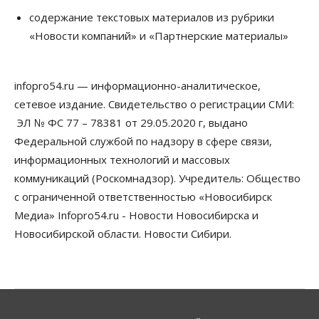
содержание текстовых материалов из рубрики
Телекоммуникации
«Новости компаний» и «Партнерские материалы»
В 16 населённых пунктах Мошковского района
модернизировали мобильную связь
06 Августа 2026, 11:35
infopro54.ru — информационно-аналитическое,
Бизнес
Право&Порядок
ПроБизнес
сетевое издание. Свидетельство о регистрации СМИ:
Злоумышленники опять атакуют
новосибирские компании через электронную
ЭЛ № ФС 77 – 78381 от 29.05.2020 г, выдано
почту
Федеральной службой по надзору в сфере связи,
06 Августа 2026, 11:00
информационных технологий и массовых
коммуникаций (Роскомнадзор). Учредитель: Общество
Общество
Медики готовятся к второму пику активности
с ограниченной ответственностью «Новосибирск
клещей в Новосибирской области
Медиа» Infopro54.ru - Новости Новосибирска и
06 Августа 2026, 10:00
Новосибирской области. Новости Сибири.
Общество
Из-за жары в Европе оливковое масло
в Новосибирске может снова подорожать
06 Августа 2026, 09:00
Бизнес
Недвижимость