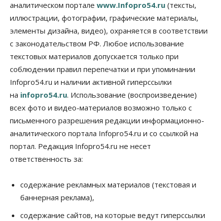
аналитическом портале
www.Infopro54.ru
(тексты,
выпуск бензина «Евро-3»
иллюстрации, фотографии, графические материалы,
06 Августа 2026, 14:00
элементы дизайна, видео), охраняется в соответствии
Общество
с законодательством РФ. Любое использование
«За тех, у кого от 270 баллов,
настоящая борьба»: вузы настойчиво
текстовых материалов допускается только при
обзванивают новосибирских высокобалльников
соблюдении правил перепечатки и при упоминании
перед зачислением
Infopro54.ru и наличии активной гиперссылки
06 Августа 2026, 13:00
на
infopro54.ru
. Использование (воспроизведение)
Власть
всех фото и видео-материалов возможно только с
Режим ЧС ввели в Омской области из-за засухи
письменного разрешения редакции информационно-
06 Августа 2026, 12:15
аналитического портала Infopro54.ru и со ссылкой на
Власть
Общество
портал. Редакция Infopro54.ru не несет
Новосибирск готовится к визиту Владимира
ответственность за:
Путина
06 Августа 2026, 12:05
содержание рекламных материалов (текстовая и
Бизнес
Недвижимость
Общество
баннерная реклама),
Росреестр назвал главные причины
отказов в регистрации недвижимости в НСО
содержание сайтов, на которые ведут гиперссылки
06 Августа 2026, 12:00