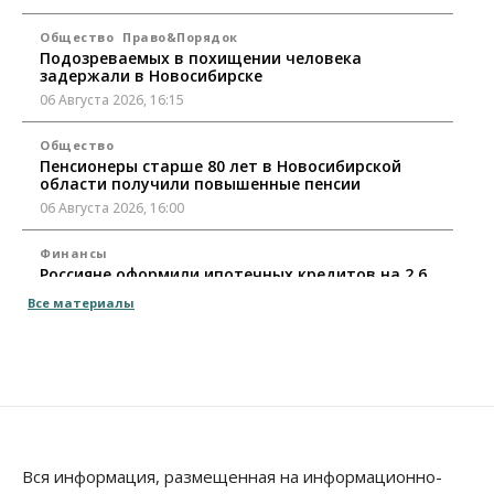
Общество
Право&Порядок
Подозреваемых в похищении человека
задержали в Новосибирске
06 Августа 2026, 16:15
Общество
Пенсионеры старше 80 лет в Новосибирской
области получили повышенные пенсии
06 Августа 2026, 16:00
Финансы
Россияне оформили ипотечных кредитов на 2,6
трлн рублей
Все материалы
06 Августа 2026, 15:53
Власть
Думская гонка в Новосибирской области
обойдется без самовыдвиженцев
06 Августа 2026, 15:00
Бизнес
Власть
Общество
Вся информация, размещенная на информационно-
Правительство России продлило разрешение на