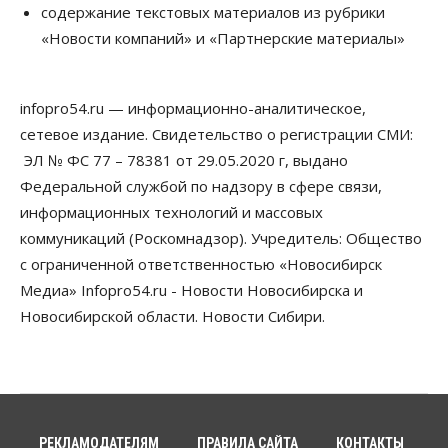
содержание текстовых материалов из рубрики
Недвижимость
Общество
«Новости компаний» и «Партнерские материалы»
Проект нового микрорайона на улице Кирова
утвердили в Новосибирске
05 Августа 2026, 15:30
infopro54.ru — информационно-аналитическое,
Бизнес
Промышленность
сетевое издание. Свидетельство о регистрации СМИ:
Новосибирские компании произвели косметики
на два миллиарда рублей
ЭЛ № ФС 77 – 78381 от 29.05.2020 г, выдано
05 Августа 2026, 15:00
Федеральной службой по надзору в сфере связи,
информационных технологий и массовых
Власть
Финансы
коммуникаций (Роскомнадзор). Учредитель: Общество
Криптовалюта в России официально стала
имуществом
с ограниченной ответственностью «Новосибирск
05 Августа 2026, 14:00
Медиа» Infopro54.ru - Новости Новосибирска и
Новосибирской области. Новости Сибири.
Недвижимость
Открыты продажи квартир нового дома в
квартале «Цветной бульвар» ГК «Расцветай»
05 Августа 2026, 13:23
Власть
Общество
Ночные маршруты автобусов предлагают ввести
РЕКЛАМОДАТЕЛЯМ
ПРАВИЛА САЙТА
КОНТАКТЫ