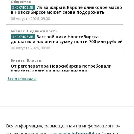
Общество
Из-за жары в Европе оливковое масло
в Новосибирске может снова подорожать
06 Августа 2026, 09:00
Бизнес
Недвижимость
Застройщики Новосибирска
доплатили налоги на сумму почти 700 млн рублей
06 Августа 2026, 08:00
Бизнес
Власть
От регоператора Новосибирска потребовали
погасить долги на два миллиарда
05 Августа 2026, 19:00
Все материалы
Власть
Отставки И Назначения
Министра транспорта Новосибирской области
будут согласовывать в Москве
05 Августа 2026, 18:30
Власть
Город
Общество
В мэрии Новосибирска объяснили ситуацию с
Вся информация, размещенная на информационно-
пешеходной зоной на улице Ленина
аналитическом портале
www.Infopro54.ru
(тексты,