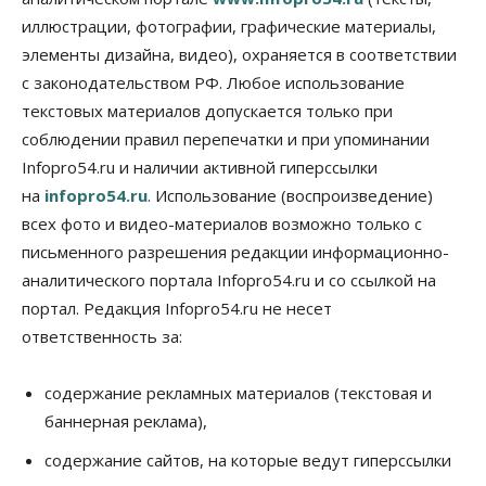
05 Августа 2026, 18:00
иллюстрации, фотографии, графические материалы,
элементы дизайна, видео), охраняется в соответствии
Бизнес
Власть
Независимые АЗС Новосибирска
с законодательством РФ. Любое использование
получают до 20% топлива, прописанного в
контрактах
текстовых материалов допускается только при
05 Августа 2026, 17:00
соблюдении правил перепечатки и при упоминании
Infopro54.ru и наличии активной гиперссылки
Власть
на
infopro54.ru
. Использование (воспроизведение)
Губернатор поблагодарил новосибирских
строителей за вклад в развитие региона
всех фото и видео-материалов возможно только с
05 Августа 2026, 16:40
письменного разрешения редакции информационно-
аналитического портала Infopro54.ru и со ссылкой на
Бизнес
Общество
Самые популярные у
портал. Редакция Infopro54.ru не несет
предпринимателей сферы бизнеса назвали в
ответственность за:
Новосибирске
05 Августа 2026, 16:00
содержание рекламных материалов (текстовая и
Недвижимость
баннерная реклама),
Летний марафон скидок в ГК «Расцветай — до 16
августа
содержание сайтов, на которые ведут гиперссылки
05 Августа 2026, 15:55