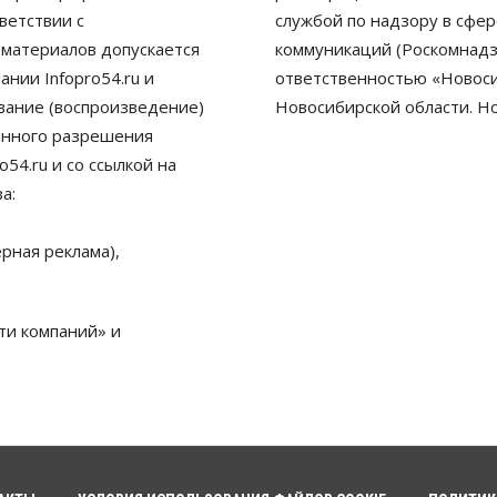
ветствии с
службой по надзору в сфе
 материалов допускается
коммуникаций (Роскомнадз
нии Infopro54.ru и
ответственностью «Новосиб
ование (воспроизведение)
Новосибирской области. Н
енного разрешения
54.ru и со ссылкой на
а:
рная реклама),
ти компаний» и