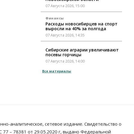
07 Августа 2026, 15:00
Финансы
Расходы новосибирцев на спорт
выросли на 40% за полгода
07 Августа 2026, 14:35
Сибирские аграрии увеличивают
посевы горчицы
07 Августа 2026, 14:00
Все материалы
Власть
В Новосибирске многодетным
семьям вручили сертификаты на
покупку автомобилей
07 Августа 2026, 13:55
Авто
Общество
Треть автовладельцев в
Новосибирской области
«поставили машины на прикол»
нно-аналитическое, сетевое издание. Свидетельство о
07 Августа 2026, 13:00
 77 – 78381 от 29.05.2020 г, выдано Федеральной