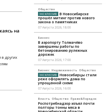
Общество
В Новосибирске
прошёл митинг против нового
закона о памятниках
07 Августа 2026, 18:00
каясь на
Бизнес
В аэропорту Толмачёво
завершены работы по
бетонированию рулежных
дорожек
 в других
07 Августа 2026, 17:00
елям
Бизнес
Недвижимость
Общество
Новосибирцы стали
реже оформлять дома по
упрощенной схеме
07 Августа 2026, 16:00
Власть
Общество
Право&Порядок
Роспотребнадзор изъял почти
полторы тонны мяса в
Новосибирской области