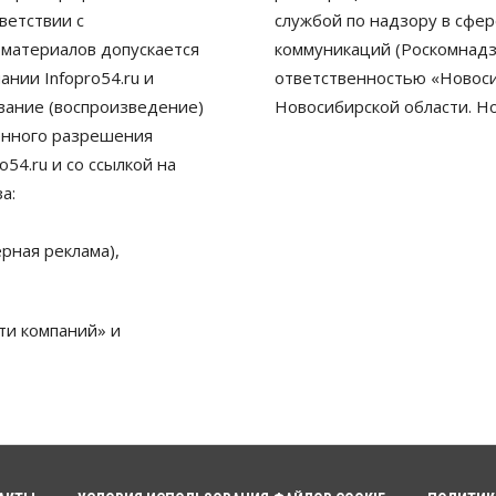
ветствии с
службой по надзору в сфе
 материалов допускается
коммуникаций (Роскомнадз
нии Infopro54.ru и
ответственностью «Новосиб
ование (воспроизведение)
Новосибирской области. Н
енного разрешения
54.ru и со ссылкой на
а:
рная реклама),
ти компаний» и