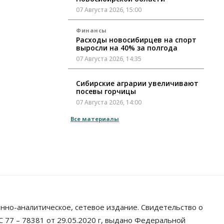
07 Августа 2026, 15:00
Финансы
Расходы новосибирцев на спорт
выросли на 40% за полгода
07 Августа 2026, 14:35
Сибирские аграрии увеличивают
посевы горчицы
07 Августа 2026, 14:00
Все материалы
Власть
В Новосибирске многодетным
семьям вручили сертификаты на
покупку автомобилей
07 Августа 2026, 13:55
Авто
Общество
Треть автовладельцев в
Новосибирской области
«поставили машины на прикол»
нно-аналитическое, сетевое издание. Свидетельство о
07 Августа 2026, 13:00
 77 – 78381 от 29.05.2020 г, выдано Федеральной