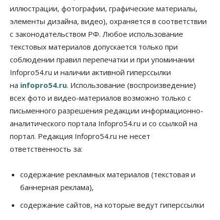
иллюстрации, фотографии, графические материалы,
элементы дизайна, видео), охраняется в соответствии
Авто
Продажи подержанных электромобилей в
с законодательством РФ. Любое использование
Новосибирской области растут второй месяц
текстовых материалов допускается только при
08 Августа 2026, 13:00
соблюдении правил перепечатки и при упоминании
Бизнес
Общество
Infopro54.ru и наличии активной гиперссылки
Детские центры Новосибирска
на
infopro54.ru
. Использование (воспроизведение)
перегибают с «педагогикой успеха», считает
психолог
всех фото и видео-материалов возможно только с
08 Августа 2026, 11:00
письменного разрешения редакции информационно-
аналитического портала Infopro54.ru и со ссылкой на
Бизнес
Общество
Союз продавцов маркетплейсов
портал. Редакция Infopro54.ru не несет
обратился в правительство РФ из-за атак на WB
ответственность за:
08 Августа 2026, 10:00
Общество
содержание рекламных материалов (текстовая и
Новосибирцы будут получать квитанции за ЖКУ
баннерная реклама),
по-новому
08 Августа 2026, 09:00
содержание сайтов, на которые ведут гиперссылки