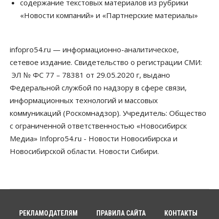
Бизнес
содержание текстовых материалов из рубрики
В Новосибирской области резко
«Новости компаний» и «Партнерские материалы»
сократился грузооборот в автоперевозках
07 Августа 2026, 19:00
infopro54.ru — информационно-аналитическое,
Общество
В Новосибирске прошёл митинг
сетевое издание. Свидетельство о регистрации СМИ:
против нового закона о памятниках
ЭЛ № ФС 77 – 78381 от 29.05.2020 г, выдано
07 Августа 2026, 18:00
Федеральной службой по надзору в сфере связи,
Бизнес
информационных технологий и массовых
В аэропорту Толмачёво завершены работы по
коммуникаций (Роскомнадзор). Учредитель: Общество
бетонированию рулежных дорожек
07 Августа 2026, 17:00
с ограниченной ответственностью «Новосибирск
Медиа» Infopro54.ru - Новости Новосибирска и
Бизнес
Недвижимость
Общество
Новосибирской области. Новости Сибири.
Новосибирцы стали реже оформлять
дома по упрощенной схеме
07 Августа 2026, 16:00
Власть
Общество
Право&Порядок
Роспотребнадзор изъял почти полторы тонны
мяса в Новосибирской области
РЕКЛАМОДАТЕЛЯМ
ПРАВИЛА САЙТА
КОНТАКТЫ