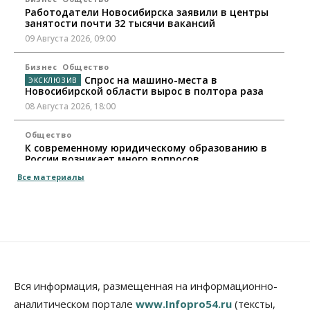
Работодатели Новосибирска заявили в центры
занятости почти 32 тысячи вакансий
09 Августа 2026, 09:00
Бизнес
Общество
Спрос на машино-места в
Новосибирской области вырос в полтора раза
08 Августа 2026, 18:00
Общество
К современному юридическому образованию в
России возникает много вопросов
08 Августа 2026, 17:00
Все материалы
Общество
Новосибирские вузы опубликовали
приказы о зачислении на бюджетные места
08 Августа 2026, 16:00
Общество
Технологии
Искусственный интеллект впервые выписал
Вся информация, размещенная на информационно-
штраф за борщевик
аналитическом портале
www.Infopro54.ru
(тексты,
08 Августа 2026, 15:00