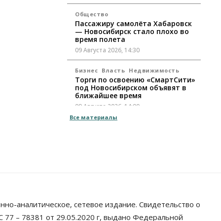
Общество
Пассажиру самолёта Хабаровск
— Новосибирск стало плохо во
время полета
09 Августа 2026, 14:30
Бизнес
Власть
Недвижимость
Торги по освоению «СмартСити»
под Новосибирском объявят в
ближайшее время
09 Августа 2026, 14:00
Все материалы
Общество
Экстренное предупреждение из-
за жары в Новосибирске
распространили спасатели
09 Августа 2026, 13:30
Власть
Город
Общество
Еще одна остановка «городской
электрички» появится в
нно-аналитическое, сетевое издание. Свидетельство о
Новосибирске
 77 – 78381 от 29.05.2020 г, выдано Федеральной
09 Августа 2026, 12:00