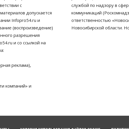
ветствии с
службой по надзору в сфе
 материалов допускается
коммуникаций (Роскомнадз
нии Infopro54.ru и
ответственностью «Новосиб
ование (воспроизведение)
Новосибирской области. Н
енного разрешения
54.ru и со ссылкой на
а:
рная реклама),
ти компаний» и