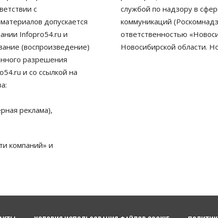
ветствии с
службой по надзору в сфе
 материалов допускается
коммуникаций (Роскомнадз
нии Infopro54.ru и
ответственностью «Новосиб
ование (воспроизведение)
Новосибирской области. Н
енного разрешения
54.ru и со ссылкой на
а:
рная реклама),
ти компаний» и