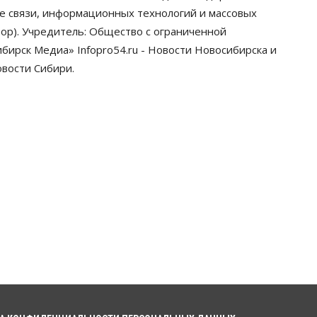
грузооборот в автоперевозках
ре связи, информационных технологий и массовых
07 Августа 2026, 19:00
ор). Учредитель: Общество с ограниченной
ирск Медиа» Infopro54.ru - Новости Новосибирска и
Общество
В Новосибирске
овости Сибири.
прошёл митинг против нового
закона о памятниках
07 Августа 2026, 18:00
Бизнес
В аэропорту Толмачёво
завершены работы по
бетонированию рулежных
дорожек
07 Августа 2026, 17:00
Бизнес
Недвижимость
Общество
Новосибирцы стали
реже оформлять дома по
упрощенной схеме
07 Августа 2026, 16:00
Власть
Общество
Право&Порядок
Роспотребнадзор изъял почти