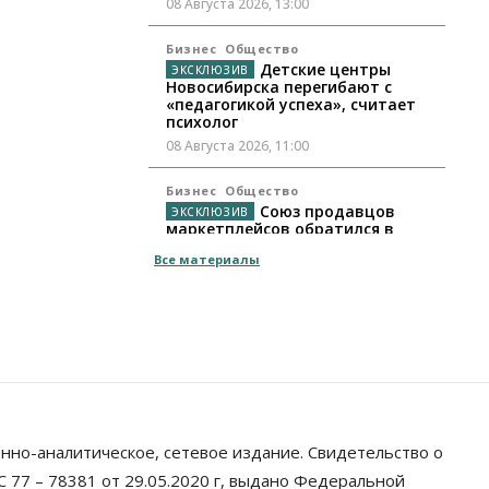
08 Августа 2026, 13:00
Бизнес
Общество
Детские центры
Новосибирска перегибают с
«педагогикой успеха», считает
психолог
08 Августа 2026, 11:00
Бизнес
Общество
Союз продавцов
маркетплейсов обратился в
правительство РФ из-за атак на
Все материалы
WB
08 Августа 2026, 10:00
Общество
Новосибирцы будут получать
квитанции за ЖКУ по-новому
08 Августа 2026, 09:00
Бизнес
нно-аналитическое, сетевое издание. Свидетельство о
В Новосибирской
области резко сократился
 77 – 78381 от 29.05.2020 г, выдано Федеральной