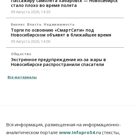
Пассажиру самолёта Хабаровск — Новосибирск
стало плохо во время полета
09 Августа 2026, 14:30
Бизнес
Власть
Недвижимость
Торги по освоению «СмартСити» под
Новосибирском объявят в ближайшее время
09 Августа 2026, 14:00
Общество
Экстренное предупреждение из-за жары в
Новосибирске распространили спасатели
09 Августа 2026, 13:30
Все материалы
Власть
Город
Общество
Еще одна остановка «городской электрички»
появится в Новосибирске
09 Августа 2026, 12:00
Общество
Места в колледжах Новосибирска будут
«бронировать» со школы
Вся информация, размещенная на информационно-
09 Августа 2026, 11:00
аналитическом портале
www.Infopro54.ru
(тексты,