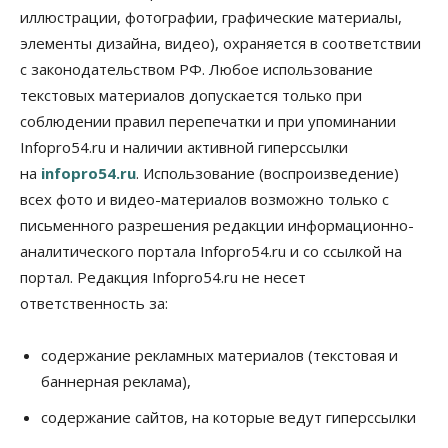
иллюстрации, фотографии, графические материалы,
Авто
Общество
элементы дизайна, видео), охраняется в соответствии
Не катастрофа, а стресс-тест: эксперт
новосибирской сети СТО пояснил кому можно
с законодательством РФ. Любое использование
заливать бензин Евро‑2
текстовых материалов допускается только при
09 Августа 2026, 10:00
соблюдении правил перепечатки и при упоминании
Бизнес
Общество
Infopro54.ru и наличии активной гиперссылки
Работодатели Новосибирска заявили в центры
на
infopro54.ru
. Использование (воспроизведение)
занятости почти 32 тысячи вакансий
09 Августа 2026, 09:00
всех фото и видео-материалов возможно только с
письменного разрешения редакции информационно-
Бизнес
Общество
аналитического портала Infopro54.ru и со ссылкой на
Спрос на машино-места в
Новосибирской области вырос в полтора раза
портал. Редакция Infopro54.ru не несет
08 Августа 2026, 18:00
ответственность за:
Общество
К современному юридическому образованию в
содержание рекламных материалов (текстовая и
России возникает много вопросов
баннерная реклама),
08 Августа 2026, 17:00
содержание сайтов, на которые ведут гиперссылки
Общество