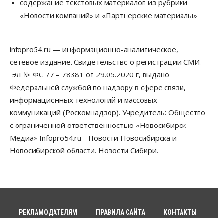
Новосибирские вузы опубликовали
содержание текстовых материалов из рубрики
приказы о зачислении на бюджетные места
«Новости компаний» и «Партнерские материалы»
08 Августа 2026, 16:00
Общество
Технологии
infopro54.ru — информационно-аналитическое,
Искусственный интеллект впервые выписал
штраф за борщевик
сетевое издание. Свидетельство о регистрации СМИ:
08 Августа 2026, 15:00
ЭЛ № ФС 77 – 78381 от 29.05.2020 г, выдано
Федеральной службой по надзору в сфере связи,
Авто
Продажи подержанных электромобилей в
информационных технологий и массовых
Новосибирской области растут второй месяц
коммуникаций (Роскомнадзор). Учредитель: Общество
08 Августа 2026, 13:00
с ограниченной ответственностью «Новосибирск
Бизнес
Общество
Медиа» Infopro54.ru - Новости Новосибирска и
Детские центры Новосибирска
Новосибирской области. Новости Сибири.
перегибают с «педагогикой успеха», считает
психолог
08 Августа 2026, 11:00
Бизнес
Общество
Союз продавцов маркетплейсов
обратился в правительство РФ из-за атак на WB
РЕКЛАМОДАТЕЛЯМ
ПРАВИЛА САЙТА
КОНТАКТЫ