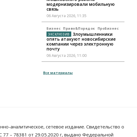
модернизировали мобильную
связь
06 Августа 2026, 11:35
Бизнес
Право&Порядок
ПроБизнес
Злоумышленники
опять атакуют новосибирские
компании через электронную
почту
06 Августа 2026, 11:00
Общество
Все материалы
Медики готовятся к второму пику
активности клещей в
Новосибирской области
06 Августа 2026, 10:00
Общество
Из-за жары в Европе
оливковое масло в Новосибирске
может снова подорожать
06 Августа 2026, 09:00
нно-аналитическое, сетевое издание. Свидетельство о
 77 – 78381 от 29.05.2020 г, выдано Федеральной