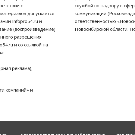
ветствии с
службой по надзору в сфе
 материалов допускается
коммуникаций (Роскомнадз
нии Infopro54.ru и
ответственностью «Новосиб
ование (воспроизведение)
Новосибирской области. Н
енного разрешения
54.ru и со ссылкой на
а:
рная реклама),
ти компаний» и