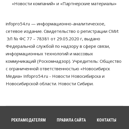
В Новосибирске прошёл митинг
«Новости компаний» и «Партнерские материалы»
против нового закона о памятниках
07 Августа 2026, 18:00
infopro54.ru — информационно-аналитическое,
Бизнес
В аэропорту Толмачёво завершены работы по
сетевое издание. Свидетельство о регистрации СМИ:
бетонированию рулежных дорожек
ЭЛ № ФС 77 – 78381 от 29.05.2020 г, выдано
07 Августа 2026, 17:00
Федеральной службой по надзору в сфере связи,
Бизнес
Недвижимость
Общество
информационных технологий и массовых
Новосибирцы стали реже оформлять
коммуникаций (Роскомнадзор). Учредитель: Общество
дома по упрощенной схеме
07 Августа 2026, 16:00
с ограниченной ответственностью «Новосибирск
Медиа» Infopro54.ru - Новости Новосибирска и
Власть
Общество
Право&Порядок
Новосибирской области. Новости Сибири.
Роспотребнадзор изъял почти полторы тонны
мяса в Новосибирской области
07 Августа 2026, 15:00
Финансы
Расходы новосибирцев на спорт выросли на 40%
за полгода
РЕКЛАМОДАТЕЛЯМ
ПРАВИЛА САЙТА
КОНТАКТЫ
07 Августа 2026, 14:35