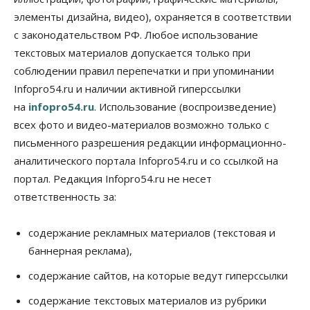
элементы дизайна, видео), охраняется в соответствии
Бизнес
Общество
Детские центры Новосибирска
с законодательством РФ. Любое использование
перегибают с «педагогикой успеха», считает
психолог
текстовых материалов допускается только при
08 Августа 2026, 11:00
соблюдении правил перепечатки и при упоминании
Infopro54.ru и наличии активной гиперссылки
Бизнес
Общество
на
infopro54.ru
. Использование (воспроизведение)
Союз продавцов маркетплейсов
обратился в правительство РФ из-за атак на WB
всех фото и видео-материалов возможно только с
08 Августа 2026, 10:00
письменного разрешения редакции информационно-
аналитического портала Infopro54.ru и со ссылкой на
Общество
Новосибирцы будут получать квитанции за ЖКУ
портал. Редакция Infopro54.ru не несет
по-новому
ответственность за:
08 Августа 2026, 09:00
Бизнес
содержание рекламных материалов (текстовая и
В Новосибирской области резко
баннерная реклама),
сократился грузооборот в автоперевозках
07 Августа 2026, 19:00
содержание сайтов, на которые ведут гиперссылки
Общество
содержание текстовых материалов из рубрики