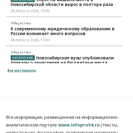
Новосибирской области вырос в полтора раза
08 Августа 2026, 18:00
Общество
К современному юридическому образованию в
России возникает много вопросов
08 Августа 2026, 17:00
Общество
Новосибирские вузы опубликовали
приказы о зачислении на бюджетные места
08 Августа 2026, 16:00
Все материалы
Общество
Технологии
Искусственный интеллект впервые выписал
штраф за борщевик
08 Августа 2026, 15:00
Авто
Продажи подержанных электромобилей в
Вся информация, размещенная на информационно-
Новосибирской области растут второй месяц
аналитическом портале
www.Infopro54.ru
(тексты,
08 Августа 2026, 13:00
иллюстрации, фотографии, графические материалы,