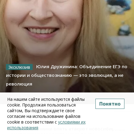
Юлия Дружинина: Объединение ЕГЭ по
истории и обществознанию — это эволюция, а не
революция
02 июля 2026
На нашем сайте используются файлы
Понятно
cookie. Продолжая пользоваться
сайтом, Вы подтверждаете свое
Про Бизнес
согласие на использование файлов
cookie в соответствии с
условиями их
Бизнес
Право&Порядок
ПроБизнес
использования
Злоумышленники опять атакуют новосибирские