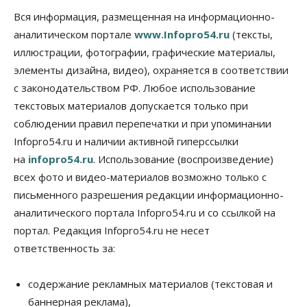
на выходных
Вся информация, размещенная на информационно-
07 Августа 2026, 12:00
аналитическом портале
www.Infopro54.ru
(тексты,
Общество
иллюстрации, фотографии, графические материалы,
Жители Новосибирска смогут добровольно
элементы дизайна, видео), охраняется в соответствии
повысить свою пенсию
с законодательством РФ. Любое использование
07 Августа 2026, 11:30
текстовых материалов допускается только при
Общество
соблюдении правил перепечатки и при упоминании
Деньгами будут распоряжаться дети: в десяти
Infopro54.ru и наличии активной гиперссылки
школах Новосибирской области введут
инициативное бюджетирование
на
infopro54.ru
. Использование (воспроизведение)
07 Августа 2026, 11:00
всех фото и видео-материалов возможно только с
письменного разрешения редакции информационно-
Общество
Право&Порядок
В Новосибирске руководителя отдела полиции
аналитического портала Infopro54.ru и со ссылкой на
заключили под стражу
портал. Редакция Infopro54.ru не несет
07 Августа 2026, 10:15
ответственность за:
Общество
Недели жары повлияли на урожай в
содержание рекламных материалов (текстовая и
Новосибирской области, но режима ЧС не будет
баннерная реклама),
07 Августа 2026, 10:00