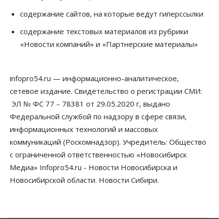
содержание сайтов, на которые ведут гиперссылки
Бизнес
Право&Порядок
Предприятия Новосибирска
содержание текстовых материалов из рубрики
выстраивают системы защиты от атак БПЛА
«Новости компаний» и «Партнерские материалы»
07 Августа 2026, 09:00
Бизнес
По «Сибэлектротерму» выдали исполнительные
infopro54.ru — информационно-аналитическое,
листы на полмиллиарда рублей
сетевое издание. Свидетельство о регистрации СМИ:
07 Августа 2026, 08:00
ЭЛ № ФС 77 – 78381 от 29.05.2020 г, выдано
Бизнес
Власть
Медицина
Общество
Федеральной службой по надзору в сфере связи,
Искусственный интеллект предлагают
информационных технологий и массовых
привлекать к разработке новых лекарств в
России
коммуникаций (Роскомнадзор). Учредитель: Общество
06 Августа 2026, 19:00
с ограниченной ответственностью «Новосибирск
Медиа» Infopro54.ru - Новости Новосибирска и
Мировые И Федеральные Новости
Россия построит в Киргизии новый кампус КРСУ:
Новосибирской области. Новости Сибири.
30 гектаров, 15 тысяч студентов и 30 миллиардов
рублей
06 Августа 2026, 18:40