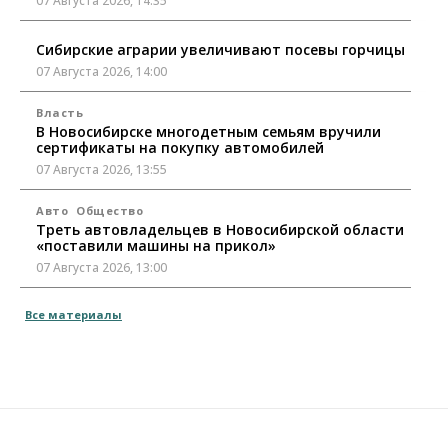
07 Августа 2026, 14:35
Сибирские аграрии увеличивают посевы горчицы
07 Августа 2026, 14:00
Власть
В Новосибирске многодетным семьям вручили
сертификаты на покупку автомобилей
07 Августа 2026, 13:55
Авто
Общество
Треть автовладельцев в Новосибирской области
«поставили машины на прикол»
07 Августа 2026, 13:00
Власть
Все материалы
Школы, библиотеки, пешеходные тротуары:
депутаты Госдумы контролируют работы на
социальных объектах
07 Августа 2026, 12:35
Общество
Синоптики рассказали о погоде в Новосибирске