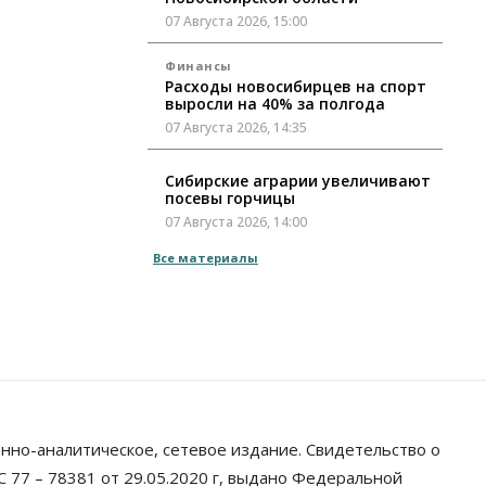
07 Августа 2026, 15:00
Финансы
Расходы новосибирцев на спорт
выросли на 40% за полгода
07 Августа 2026, 14:35
Сибирские аграрии увеличивают
посевы горчицы
07 Августа 2026, 14:00
Все материалы
Власть
В Новосибирске многодетным
семьям вручили сертификаты на
покупку автомобилей
07 Августа 2026, 13:55
Авто
Общество
Треть автовладельцев в
Новосибирской области
«поставили машины на прикол»
нно-аналитическое, сетевое издание. Свидетельство о
07 Августа 2026, 13:00
 77 – 78381 от 29.05.2020 г, выдано Федеральной