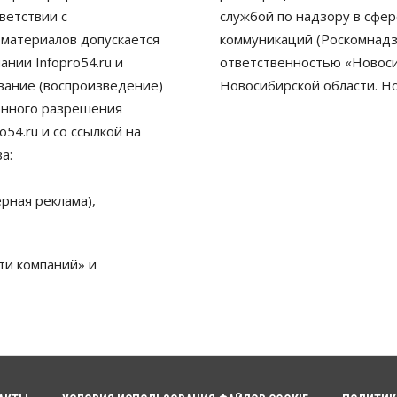
ветствии с
службой по надзору в сфе
 материалов допускается
коммуникаций (Роскомнадз
нии Infopro54.ru и
ответственностью «Новосиб
ование (воспроизведение)
Новосибирской области. Н
енного разрешения
54.ru и со ссылкой на
а:
рная реклама),
ти компаний» и