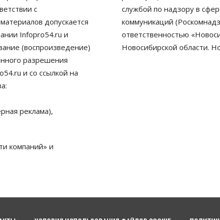
ветствии с
службой по надзору в сфе
 материалов допускается
коммуникаций (Роскомнадз
нии Infopro54.ru и
ответственностью «Новосиб
ование (воспроизведение)
Новосибирской области. Н
енного разрешения
54.ru и со ссылкой на
а:
рная реклама),
ти компаний» и