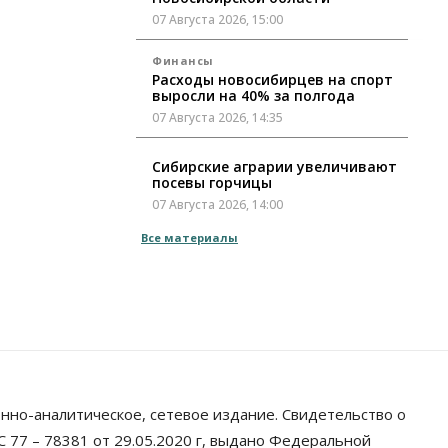
07 Августа 2026, 15:00
Финансы
Расходы новосибирцев на спорт
выросли на 40% за полгода
07 Августа 2026, 14:35
Сибирские аграрии увеличивают
посевы горчицы
07 Августа 2026, 14:00
Все материалы
Власть
В Новосибирске многодетным
семьям вручили сертификаты на
покупку автомобилей
07 Августа 2026, 13:55
Авто
Общество
Треть автовладельцев в
Новосибирской области
«поставили машины на прикол»
нно-аналитическое, сетевое издание. Свидетельство о
07 Августа 2026, 13:00
 77 – 78381 от 29.05.2020 г, выдано Федеральной