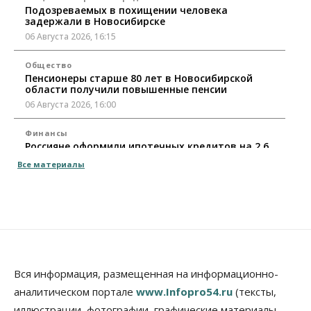
Подозреваемых в похищении человека
задержали в Новосибирске
06 Августа 2026, 16:15
Общество
Пенсионеры старше 80 лет в Новосибирской
области получили повышенные пенсии
06 Августа 2026, 16:00
Финансы
Россияне оформили ипотечных кредитов на 2,6
трлн рублей
Все материалы
06 Августа 2026, 15:53
Власть
Думская гонка в Новосибирской области
обойдется без самовыдвиженцев
06 Августа 2026, 15:00
Бизнес
Власть
Общество
Вся информация, размещенная на информационно-
Правительство России продлило разрешение на
аналитическом портале
www.Infopro54.ru
(тексты,
выпуск бензина «Евро-3»
иллюстрации, фотографии, графические материалы,
06 Августа 2026, 14:00