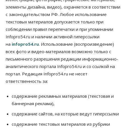
элементы дизайна, видео), охраняется в соответствии
Общество
с законодательством РФ. Любое использование
«За тех, у кого от 270 баллов,
настоящая борьба»: вузы настойчиво
текстовых материалов допускается только при
обзванивают новосибирских высокобалльников
соблюдении правил перепечатки и при упоминании
перед зачислением
Infopro54.ru и наличии активной гиперссылки
06 Августа 2026, 13:00
на
infopro54.ru
. Использование (воспроизведение)
Власть
всех фото и видео-материалов возможно только с
Режим ЧС ввели в Омской области из-за засухи
письменного разрешения редакции информационно-
06 Августа 2026, 12:15
аналитического портала Infopro54.ru и со ссылкой на
Власть
Общество
портал. Редакция Infopro54.ru не несет
Новосибирск готовится к визиту Владимира
ответственность за:
Путина
06 Августа 2026, 12:05
содержание рекламных материалов (текстовая и
Бизнес
Недвижимость
Общество
баннерная реклама),
Росреестр назвал главные причины
отказов в регистрации недвижимости в НСО
содержание сайтов, на которые ведут гиперссылки
06 Августа 2026, 12:00
содержание текстовых материалов из рубрики
Телекоммуникации