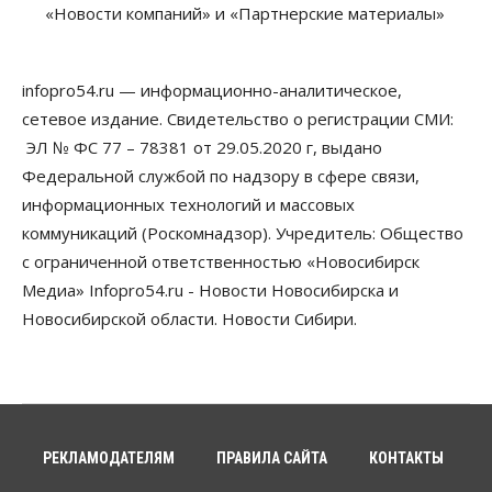
«Новости компаний» и «Партнерские материалы»
В 16 населённых пунктах Мошковского района
модернизировали мобильную связь
06 Августа 2026, 11:35
infopro54.ru — информационно-аналитическое,
Бизнес
Право&Порядок
ПроБизнес
сетевое издание. Свидетельство о регистрации СМИ:
Злоумышленники опять атакуют
новосибирские компании через электронную
ЭЛ № ФС 77 – 78381 от 29.05.2020 г, выдано
почту
Федеральной службой по надзору в сфере связи,
06 Августа 2026, 11:00
информационных технологий и массовых
коммуникаций (Роскомнадзор). Учредитель: Общество
Общество
Медики готовятся к второму пику активности
с ограниченной ответственностью «Новосибирск
клещей в Новосибирской области
Медиа» Infopro54.ru - Новости Новосибирска и
06 Августа 2026, 10:00
Новосибирской области. Новости Сибири.
Общество
Из-за жары в Европе оливковое масло
в Новосибирске может снова подорожать
06 Августа 2026, 09:00
Бизнес
Недвижимость
РЕКЛАМОДАТЕЛЯМ
ПРАВИЛА САЙТА
КОНТАКТЫ
Застройщики Новосибирска
доплатили налоги на сумму почти 700 млн рублей