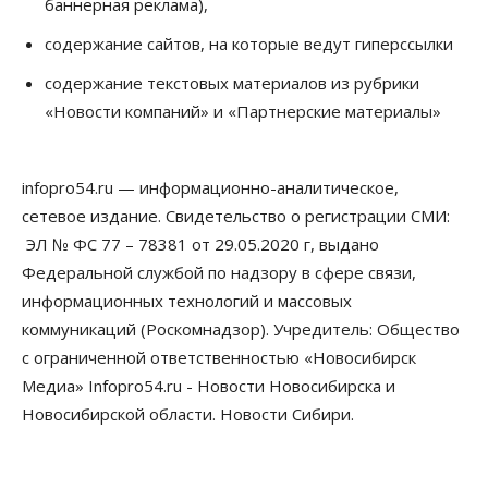
баннерная реклама),
по-новому
08 Августа 2026, 09:00
содержание сайтов, на которые ведут гиперссылки
Бизнес
содержание текстовых материалов из рубрики
В Новосибирской области резко
«Новости компаний» и «Партнерские материалы»
сократился грузооборот в автоперевозках
07 Августа 2026, 19:00
infopro54.ru — информационно-аналитическое,
Общество
В Новосибирске прошёл митинг
сетевое издание. Свидетельство о регистрации СМИ:
против нового закона о памятниках
ЭЛ № ФС 77 – 78381 от 29.05.2020 г, выдано
07 Августа 2026, 18:00
Федеральной службой по надзору в сфере связи,
Бизнес
информационных технологий и массовых
В аэропорту Толмачёво завершены работы по
коммуникаций (Роскомнадзор). Учредитель: Общество
бетонированию рулежных дорожек
07 Августа 2026, 17:00
с ограниченной ответственностью «Новосибирск
Медиа» Infopro54.ru - Новости Новосибирска и
Бизнес
Недвижимость
Общество
Новосибирской области. Новости Сибири.
Новосибирцы стали реже оформлять
дома по упрощенной схеме
07 Августа 2026, 16:00