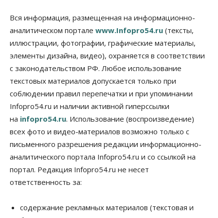
Общество
Технологии
Искусственный интеллект впервые выписал
Вся информация, размещенная на информационно-
штраф за борщевик
аналитическом портале
www.Infopro54.ru
(тексты,
08 Августа 2026, 15:00
иллюстрации, фотографии, графические материалы,
элементы дизайна, видео), охраняется в соответствии
Авто
Продажи подержанных электромобилей в
с законодательством РФ. Любое использование
Новосибирской области растут второй месяц
текстовых материалов допускается только при
08 Августа 2026, 13:00
соблюдении правил перепечатки и при упоминании
Бизнес
Общество
Infopro54.ru и наличии активной гиперссылки
Детские центры Новосибирска
на
infopro54.ru
. Использование (воспроизведение)
перегибают с «педагогикой успеха», считает
психолог
всех фото и видео-материалов возможно только с
08 Августа 2026, 11:00
письменного разрешения редакции информационно-
аналитического портала Infopro54.ru и со ссылкой на
Бизнес
Общество
Союз продавцов маркетплейсов
портал. Редакция Infopro54.ru не несет
обратился в правительство РФ из-за атак на WB
ответственность за:
08 Августа 2026, 10:00
Общество
содержание рекламных материалов (текстовая и
Новосибирцы будут получать квитанции за ЖКУ