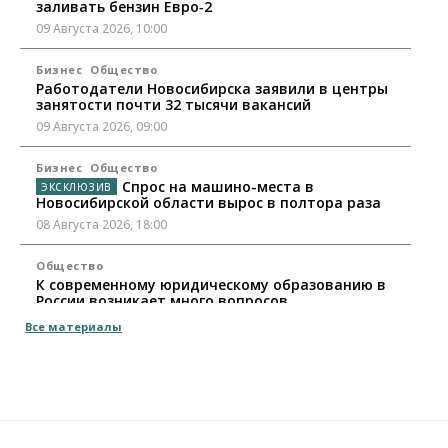
заливать бензин Евро‑2
09 Августа 2026, 10:00
Бизнес
Общество
Работодатели Новосибирска заявили в центры
занятости почти 32 тысячи вакансий
09 Августа 2026, 09:00
Бизнес
Общество
Спрос на машино-места в
Новосибирской области вырос в полтора раза
08 Августа 2026, 18:00
Общество
К современному юридическому образованию в
России возникает много вопросов
08 Августа 2026, 17:00
Все материалы
Общество
Новосибирские вузы опубликовали
приказы о зачислении на бюджетные места
08 Августа 2026, 16:00