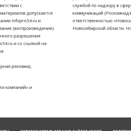
ветствии с
службой по надзору в сфе
 материалов допускается
коммуникаций (Роскомнадз
нии Infopro54.ru и
ответственностью «Новосиб
ование (воспроизведение)
Новосибирской области. Н
енного разрешения
54.ru и со ссылкой на
а:
рная реклама),
ти компаний» и