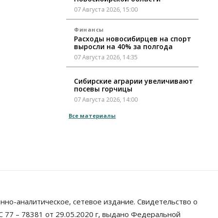
07 Августа 2026, 15:00
Финансы
Расходы новосибирцев на спорт
выросли на 40% за полгода
07 Августа 2026, 14:35
Сибирские аграрии увеличивают
посевы горчицы
07 Августа 2026, 14:00
Все материалы
Власть
В Новосибирске многодетным
семьям вручили сертификаты на
покупку автомобилей
07 Августа 2026, 13:55
Авто
Общество
Треть автовладельцев в
Новосибирской области
«поставили машины на прикол»
нно-аналитическое, сетевое издание. Свидетельство о
07 Августа 2026, 13:00
 77 – 78381 от 29.05.2020 г, выдано Федеральной