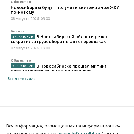
Общество
Новосибирцы будут получать квитанции за ЖКУ
по-новому
08 Августа 2026, 09:00
Бизнес
В Новосибирской области резко
сократился грузооборот в автоперевозках
07 Августа 2026, 19:00
Общество
В Новосибирске прошёл митинг
против нового закона о памятниках
07 Августа 2026, 18:00
Все материалы
Бизнес
В аэропорту Толмачёво завершены работы по
бетонированию рулежных дорожек
07 Августа 2026, 17:00
Бизнес
Недвижимость
Общество
Новосибирцы стали реже оформлять
Вся информация, размещенная на информационно-
дома по упрощенной схеме
аналитическом портале
www.Infopro54.ru
(тексты,