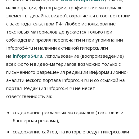
07 Августа 2026, 16:00
иллюстрации, фотографии, графические материалы,
элементы дизайна, видео), охраняется в соответствии
Власть
Общество
Право&Порядок
Роспотребнадзор изъял почти полторы тонны
с законодательством РФ. Любое использование
мяса в Новосибирской области
текстовых материалов допускается только при
07 Августа 2026, 15:00
соблюдении правил перепечатки и при упоминании
Финансы
Infopro54.ru и наличии активной гиперссылки
Расходы новосибирцев на спорт выросли на 40%
на
infopro54.ru
. Использование (воспроизведение)
за полгода
07 Августа 2026, 14:35
всех фото и видео-материалов возможно только с
письменного разрешения редакции информационно-
Сибирские аграрии увеличивают посевы горчицы
аналитического портала Infopro54.ru и со ссылкой на
07 Августа 2026, 14:00
портал. Редакция Infopro54.ru не несет
ответственность за:
Власть
В Новосибирске многодетным семьям вручили
сертификаты на покупку автомобилей
содержание рекламных материалов (текстовая и
07 Августа 2026, 13:55
баннерная реклама),
Авто
Общество
содержание сайтов, на которые ведут гиперссылки
Треть автовладельцев в Новосибирской области
«поставили машины на прикол»