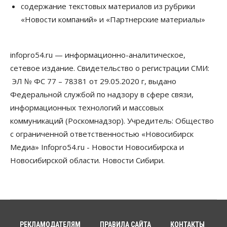
содержание текстовых материалов из рубрики
07 Августа 2026, 13:00
«Новости компаний» и «Партнерские материалы»
Власть
Школы, библиотеки, пешеходные тротуары:
депутаты Госдумы контролируют работы на
infopro54.ru — информационно-аналитическое,
социальных объектах
сетевое издание. Свидетельство о регистрации СМИ:
07 Августа 2026, 12:35
ЭЛ № ФС 77 – 78381 от 29.05.2020 г, выдано
Общество
Федеральной службой по надзору в сфере связи,
Синоптики рассказали о погоде в Новосибирске
информационных технологий и массовых
на выходных
07 Августа 2026, 12:00
коммуникаций (Роскомнадзор). Учредитель: Общество
с ограниченной ответственностью «Новосибирск
Общество
Медиа» Infopro54.ru - Новости Новосибирска и
Жители Новосибирска смогут добровольно
повысить свою пенсию
Новосибирской области. Новости Сибири.
07 Августа 2026, 11:30
Общество
Деньгами будут распоряжаться дети: в десяти
школах Новосибирской области введут
инициативное бюджетирование
РЕКЛАМОДАТЕЛЯМ
ПРАВИЛА САЙТА
КОНТАКТЫ
07 Августа 2026, 11:00