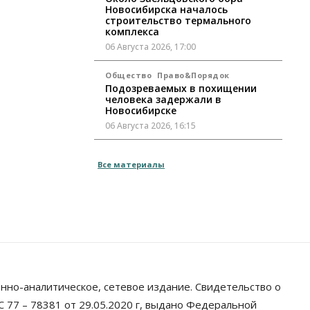
Новосибирска началось
строительство термального
комплекса
06 Августа 2026, 17:00
Общество
Право&Порядок
Подозреваемых в похищении
человека задержали в
Новосибирске
06 Августа 2026, 16:15
Общество
Все материалы
Пенсионеры старше 80 лет в
Новосибирской области получили
повышенные пенсии
06 Августа 2026, 16:00
Финансы
Россияне оформили ипотечных
кредитов на 2,6 трлн рублей
06 Августа 2026, 15:53
нно-аналитическое, сетевое издание. Свидетельство о
Власть
 77 – 78381 от 29.05.2020 г, выдано Федеральной