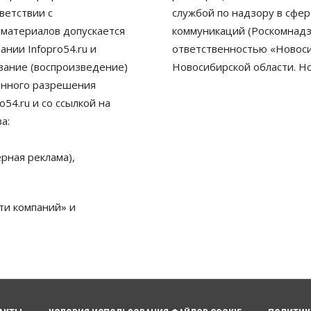
ветствии с
службой по надзору в сфе
 материалов допускается
коммуникаций (Роскомнадз
нии Infopro54.ru и
ответственностью «Новосиб
ование (воспроизведение)
Новосибирской области. Н
енного разрешения
54.ru и со ссылкой на
а:
рная реклама),
ти компаний» и