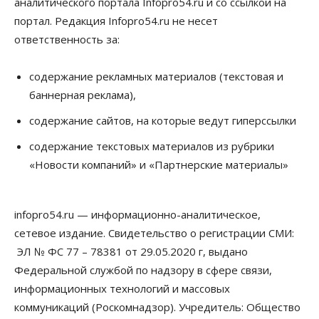
аналитического портала Infopro54.ru и со ссылкой на
Общество
Предложения по строительству частных
портал. Редакция Infopro54.ru не несет
бомбоубежищ появились на российском рынке
ответственность за:
10 Августа 2026, 14:00
Бизнес
Общество
содержание рекламных материалов (текстовая и
В Новосибирске сформировалось
баннерная реклама),
профессиональное сообщество стендап-комиков
10 Августа 2026, 13:30
содержание сайтов, на которые ведут гиперссылки
Недвижимость
содержание текстовых материалов из рубрики
Антон Рехтин: Вместе строим будущее
«Новости компаний» и «Партнерские материалы»
10 Августа 2026, 13:15
Бизнес
Общество
infopro54.ru — информационно-аналитическое,
Цены в ресторанах Новосибирска выросли на 8%
10 Августа 2026, 13:00
сетевое издание. Свидетельство о регистрации СМИ:
ЭЛ № ФС 77 – 78381 от 29.05.2020 г, выдано
Власть
Федеральной службой по надзору в сфере связи,
Духовная и медицинская помощь: корабль-
церковь посетит 50 поселений Новосибирской
информационных технологий и массовых
области
коммуникаций (Роскомнадзор). Учредитель: Общество
10 Августа 2026, 12:15