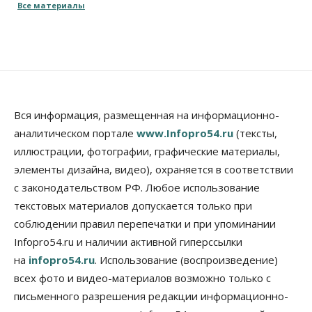
Все материалы
10 Августа 2026, 15:30
Власть
Город
Стало известно, когда Владимир Путин приедет в
Новосибирск
10 Августа 2026, 15:15
Недвижимость
Вся информация, размещенная на информационно-
Новосибирск находится в процессе движения к
аналитическом портале
www.Infopro54.ru
(тексты,
«человечному» городу
иллюстрации, фотографии, графические материалы,
10 Августа 2026, 15:00
элементы дизайна, видео), охраняется в соответствии
Бизнес
Общество
Право&Порядок
с законодательством РФ. Любое использование
Кафе японской кухни в Новосибирске закрыли на
45 дней
текстовых материалов допускается только при
10 Августа 2026, 14:45
соблюдении правил перепечатки и при упоминании
Infopro54.ru и наличии активной гиперссылки
Недвижимость
на
infopro54.ru
. Использование (воспроизведение)
Новосибирску нужны яркие объекты и
градообразующие общественные здания
всех фото и видео-материалов возможно только с
10 Августа 2026, 14:30
письменного разрешения редакции информационно-