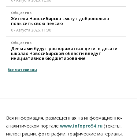
07 Августа 2026, 12:00
Общество
Жители Новосибирска смогут добровольно
повысить свою пенсию
07 Августа 2026, 11:30
Общество
Деньгами будут распоряжаться дети: в десяти
школах Новосибирской области введут
инициативное бюджетирование
07 Августа 2026, 11:00
Все материалы
Общество
Право&Порядок
В Новосибирске руководителя отдела полиции
заключили под стражу
07 Августа 2026, 10:15
Общество
Недели жары повлияли на урожай в
Вся информация, размещенная на информационно-
Новосибирской области, но режима ЧС не будет
07 Августа 2026, 10:00
аналитическом портале
www.Infopro54.ru
(тексты,
иллюстрации, фотографии, графические материалы,