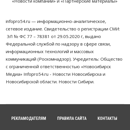
«Новости компаний» и «Партнерские материалы»
адаптироваться к учебе через культуру
06 Августа 2026, 18:00
infopro54.ru — информационно-аналитическое,
Бизнес
Власть
Недвижимость
Застройщики продавливают компромиссы по
сетевое издание. Свидетельство о регистрации СМИ:
площади участков для КРТ в Новосибирске
ЭЛ № ФС 77 – 78381 от 29.05.2020 г, выдано
06 Августа 2026, 17:30
Федеральной службой по надзору в сфере связи,
Бизнес
Недвижимость
Общество
информационных технологий и массовых
Около Заельцовского бора Новосибирска
коммуникаций (Роскомнадзор). Учредитель: Общество
началось строительство термального комплекса
с ограниченной ответственностью «Новосибирск
06 Августа 2026, 17:00
Медиа» Infopro54.ru - Новости Новосибирска и
Общество
Право&Порядок
Новосибирской области. Новости Сибири.
Подозреваемых в похищении человека
задержали в Новосибирске
06 Августа 2026, 16:15
Общество
Пенсионеры старше 80 лет в Новосибирской
области получили повышенные пенсии
РЕКЛАМОДАТЕЛЯМ
ПРАВИЛА САЙТА
КОНТАКТЫ
06 Августа 2026, 16:00