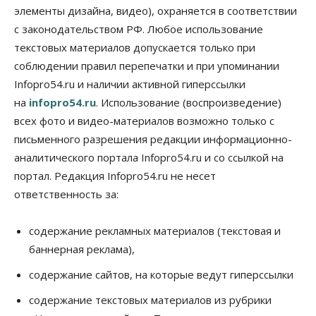
Бизнес
Право&Порядок
элементы дизайна, видео), охраняется в соответствии
Предприятия Новосибирска
выстраивают системы защиты от атак БПЛА
с законодательством РФ. Любое использование
07 Августа 2026, 09:00
текстовых материалов допускается только при
соблюдении правил перепечатки и при упоминании
Бизнес
Infopro54.ru и наличии активной гиперссылки
По «Сибэлектротерму» выдали исполнительные
листы на полмиллиарда рублей
на
infopro54.ru
. Использование (воспроизведение)
07 Августа 2026, 08:00
всех фото и видео-материалов возможно только с
письменного разрешения редакции информационно-
Бизнес
Власть
Медицина
Общество
Искусственный интеллект предлагают
аналитического портала Infopro54.ru и со ссылкой на
привлекать к разработке новых лекарств в
портал. Редакция Infopro54.ru не несет
России
06 Августа 2026, 19:00
ответственность за:
Мировые И Федеральные Новости
содержание рекламных материалов (текстовая и
Россия построит в Киргизии новый кампус КРСУ:
30 гектаров, 15 тысяч студентов и 30 миллиардов
баннерная реклама),
рублей
06 Августа 2026, 18:40
содержание сайтов, на которые ведут гиперссылки
содержание текстовых материалов из рубрики
Общество
Новосибирским студентам помогают