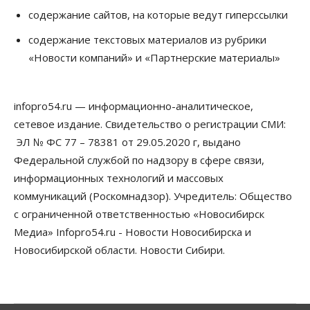
содержание сайтов, на которые ведут гиперссылки
Сибирские аграрии увеличивают посевы горчицы
содержание текстовых материалов из рубрики
07 Августа 2026, 14:00
«Новости компаний» и «Партнерские материалы»
Власть
В Новосибирске многодетным семьям вручили
сертификаты на покупку автомобилей
infopro54.ru — информационно-аналитическое,
07 Августа 2026, 13:55
сетевое издание. Свидетельство о регистрации СМИ:
ЭЛ № ФС 77 – 78381 от 29.05.2020 г, выдано
Авто
Общество
Треть автовладельцев в Новосибирской области
Федеральной службой по надзору в сфере связи,
«поставили машины на прикол»
информационных технологий и массовых
07 Августа 2026, 13:00
коммуникаций (Роскомнадзор). Учредитель: Общество
Власть
с ограниченной ответственностью «Новосибирск
Школы, библиотеки, пешеходные тротуары:
Медиа» Infopro54.ru - Новости Новосибирска и
депутаты Госдумы контролируют работы на
социальных объектах
Новосибирской области. Новости Сибири.
07 Августа 2026, 12:35
Общество
Синоптики рассказали о погоде в Новосибирске