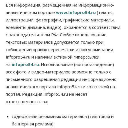
В Новосибирске прошёл митинг
Вся информация, размещенная на информационно-
против нового закона о памятниках
аналитическом портале
www.Infopro54.ru
(тексты,
07 Августа 2026, 18:00
иллюстрации, фотографии, графические материалы,
элементы дизайна, видео), охраняется в соответствии
Бизнес
В аэропорту Толмачёво завершены работы по
с законодательством РФ. Любое использование
бетонированию рулежных дорожек
текстовых материалов допускается только при
07 Августа 2026, 17:00
соблюдении правил перепечатки и при упоминании
Бизнес
Недвижимость
Общество
Infopro54.ru и наличии активной гиперссылки
Новосибирцы стали реже оформлять
на
infopro54.ru
. Использование (воспроизведение)
дома по упрощенной схеме
07 Августа 2026, 16:00
всех фото и видео-материалов возможно только с
письменного разрешения редакции информационно-
Власть
Общество
Право&Порядок
аналитического портала Infopro54.ru и со ссылкой на
Роспотребнадзор изъял почти полторы тонны
мяса в Новосибирской области
портал. Редакция Infopro54.ru не несет
07 Августа 2026, 15:00
ответственность за:
Финансы
Расходы новосибирцев на спорт выросли на 40%
содержание рекламных материалов (текстовая и
за полгода
баннерная реклама),
07 Августа 2026, 14:35