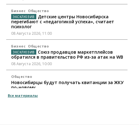
Бизнес
Общество
Детские центры Новосибирска
перегибают с «педагогикой успеха», считает
психолог
08 Августа 2026, 11:00
Бизнес
Общество
Союз продавцов маркетплейсов
обратился в правительство РФ из-за атак на WB
08 Августа 2026, 10:00
Общество
Новосибирцы будут получать квитанции за ЖКУ
по-новому
08 Августа 2026, 09:00
Все материалы
Бизнес
В Новосибирской области резко
сократился грузооборот в автоперевозках
07 Августа 2026, 19:00
Общество