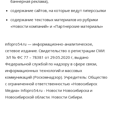
баннерная реклама),
08 Августа 2026, 17:00
содержание сайтов, на которые ведут гиперссылки
Общество
Новосибирские вузы опубликовали
содержание текстовых материалов из рубрики
приказы о зачислении на бюджетные места
«Новости компаний» и «Партнерские материалы»
08 Августа 2026, 16:00
Общество
Технологии
infopro54.ru — информационно-аналитическое,
Искусственный интеллект впервые выписал
штраф за борщевик
сетевое издание. Свидетельство о регистрации СМИ:
08 Августа 2026, 15:00
ЭЛ № ФС 77 – 78381 от 29.05.2020 г, выдано
Федеральной службой по надзору в сфере связи,
Авто
Продажи подержанных электромобилей в
информационных технологий и массовых
Новосибирской области растут второй месяц
коммуникаций (Роскомнадзор). Учредитель: Общество
08 Августа 2026, 13:00
с ограниченной ответственностью «Новосибирск
Бизнес
Общество
Медиа» Infopro54.ru - Новости Новосибирска и
Детские центры Новосибирска
Новосибирской области. Новости Сибири.
перегибают с «педагогикой успеха», считает
психолог
08 Августа 2026, 11:00