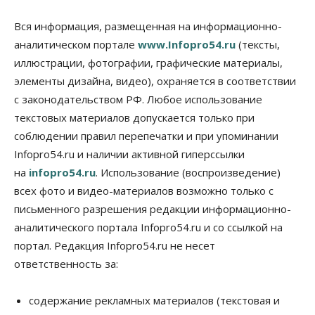
Места в колледжах Новосибирска будут
«бронировать» со школы
Вся информация, размещенная на информационно-
09 Августа 2026, 11:00
аналитическом портале
www.Infopro54.ru
(тексты,
иллюстрации, фотографии, графические материалы,
Авто
Общество
элементы дизайна, видео), охраняется в соответствии
Не катастрофа, а стресс-тест: эксперт
новосибирской сети СТО пояснил кому можно
с законодательством РФ. Любое использование
заливать бензин Евро‑2
текстовых материалов допускается только при
09 Августа 2026, 10:00
соблюдении правил перепечатки и при упоминании
Бизнес
Общество
Infopro54.ru и наличии активной гиперссылки
Работодатели Новосибирска заявили в центры
на
infopro54.ru
. Использование (воспроизведение)
занятости почти 32 тысячи вакансий
09 Августа 2026, 09:00
всех фото и видео-материалов возможно только с
письменного разрешения редакции информационно-
Бизнес
Общество
аналитического портала Infopro54.ru и со ссылкой на
Спрос на машино-места в
Новосибирской области вырос в полтора раза
портал. Редакция Infopro54.ru не несет
08 Августа 2026, 18:00
ответственность за:
Общество
К современному юридическому образованию в
содержание рекламных материалов (текстовая и
России возникает много вопросов