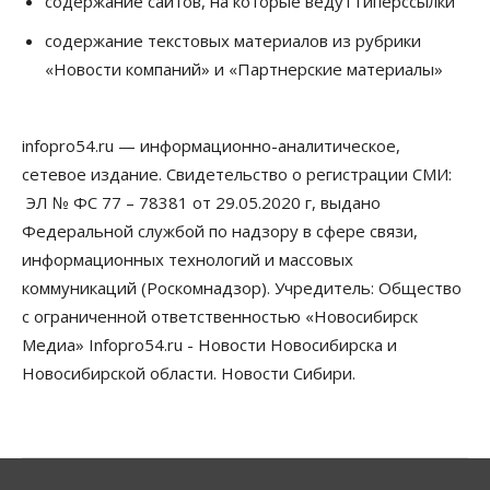
содержание сайтов, на которые ведут гиперссылки
Бизнес
Право&Порядок
Предприятия Новосибирска
содержание текстовых материалов из рубрики
выстраивают системы защиты от атак БПЛА
«Новости компаний» и «Партнерские материалы»
07 Августа 2026, 09:00
Бизнес
По «Сибэлектротерму» выдали исполнительные
infopro54.ru — информационно-аналитическое,
листы на полмиллиарда рублей
сетевое издание. Свидетельство о регистрации СМИ:
07 Августа 2026, 08:00
ЭЛ № ФС 77 – 78381 от 29.05.2020 г, выдано
Бизнес
Власть
Медицина
Общество
Федеральной службой по надзору в сфере связи,
Искусственный интеллект предлагают
информационных технологий и массовых
привлекать к разработке новых лекарств в
России
коммуникаций (Роскомнадзор). Учредитель: Общество
06 Августа 2026, 19:00
с ограниченной ответственностью «Новосибирск
Медиа» Infopro54.ru - Новости Новосибирска и
Мировые И Федеральные Новости
Россия построит в Киргизии новый кампус КРСУ:
Новосибирской области. Новости Сибири.
30 гектаров, 15 тысяч студентов и 30 миллиардов
рублей
06 Августа 2026, 18:40
Общество