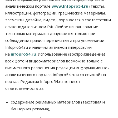
07 Августа 2026, 12:00
аналитическом портале
www.Infopro54.ru
(тексты,
Общество
иллюстрации, фотографии, графические материалы,
Жители Новосибирска смогут добровольно
элементы дизайна, видео), охраняется в соответствии
повысить свою пенсию
с законодательством РФ. Любое использование
07 Августа 2026, 11:30
текстовых материалов допускается только при
Общество
соблюдении правил перепечатки и при упоминании
Деньгами будут распоряжаться дети: в десяти
Infopro54.ru и наличии активной гиперссылки
школах Новосибирской области введут
инициативное бюджетирование
на
infopro54.ru
. Использование (воспроизведение)
07 Августа 2026, 11:00
всех фото и видео-материалов возможно только с
письменного разрешения редакции информационно-
Общество
Право&Порядок
В Новосибирске руководителя отдела полиции
аналитического портала Infopro54.ru и со ссылкой на
заключили под стражу
портал. Редакция Infopro54.ru не несет
07 Августа 2026, 10:15
ответственность за:
Общество
Недели жары повлияли на урожай в
содержание рекламных материалов (текстовая и
Новосибирской области, но режима ЧС не будет
баннерная реклама),
07 Августа 2026, 10:00