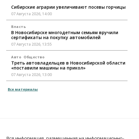
Сибирские аграрии увеличивают посевы горчицы
07 Августа 2026, 14:00
Власть
В Новосибирске многодетным семьям вручили
сертификаты на покупку автомобилей
07 Августа 2026, 13:55
Авто
Общество
Треть автовладельцев в Новосибирской области
«поставили машины на прикол»
07 Августа 2026, 13:00
Власть
Все материалы
Школы, библиотеки, пешеходные тротуары:
депутаты Госдумы контролируют работы на
социальных объектах
07 Августа 2026, 12:35
Общество
Синоптики рассказали о погоде в Новосибирске
на выходных
Вся информация, размещенная на информационно-