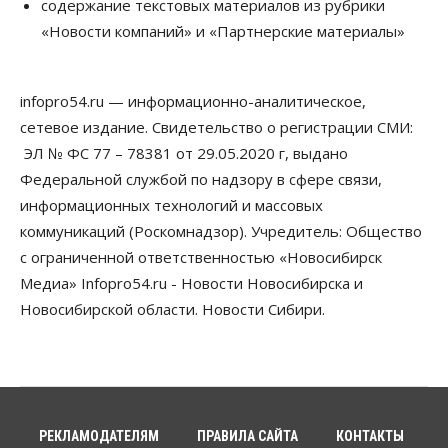
содержание текстовых материалов из рубрики
07 Августа 2026, 14:00
«Новости компаний» и «Партнерские материалы»
Власть
В Новосибирске многодетным семьям вручили
сертификаты на покупку автомобилей
infopro54.ru — информационно-аналитическое,
07 Августа 2026, 13:55
сетевое издание. Свидетельство о регистрации СМИ:
ЭЛ № ФС 77 – 78381 от 29.05.2020 г, выдано
Авто
Общество
Треть автовладельцев в Новосибирской области
Федеральной службой по надзору в сфере связи,
«поставили машины на прикол»
информационных технологий и массовых
07 Августа 2026, 13:00
коммуникаций (Роскомнадзор). Учредитель: Общество
Власть
с ограниченной ответственностью «Новосибирск
Школы, библиотеки, пешеходные тротуары:
Медиа» Infopro54.ru - Новости Новосибирска и
депутаты Госдумы контролируют работы на
социальных объектах
Новосибирской области. Новости Сибири.
07 Августа 2026, 12:35
Общество
Синоптики рассказали о погоде в Новосибирске
на выходных
07 Августа 2026, 12:00
РЕКЛАМОДАТЕЛЯМ
ПРАВИЛА САЙТА
КОНТАКТЫ