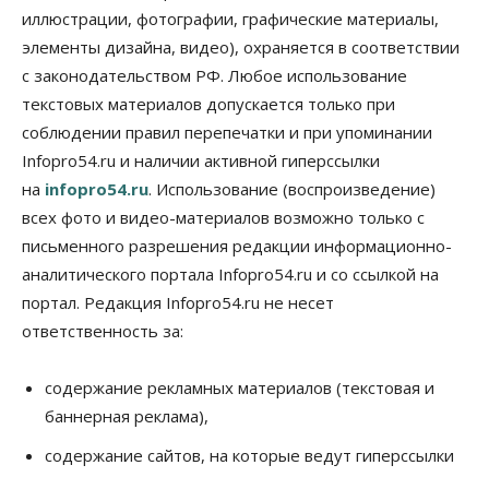
иллюстрации, фотографии, графические материалы,
элементы дизайна, видео), охраняется в соответствии
Бизнес
В аэропорту Толмачёво завершены работы по
с законодательством РФ. Любое использование
бетонированию рулежных дорожек
текстовых материалов допускается только при
07 Августа 2026, 17:00
соблюдении правил перепечатки и при упоминании
Бизнес
Недвижимость
Общество
Infopro54.ru и наличии активной гиперссылки
Новосибирцы стали реже оформлять
на
infopro54.ru
. Использование (воспроизведение)
дома по упрощенной схеме
07 Августа 2026, 16:00
всех фото и видео-материалов возможно только с
письменного разрешения редакции информационно-
Власть
Общество
Право&Порядок
аналитического портала Infopro54.ru и со ссылкой на
Роспотребнадзор изъял почти полторы тонны
мяса в Новосибирской области
портал. Редакция Infopro54.ru не несет
07 Августа 2026, 15:00
ответственность за:
Финансы
Расходы новосибирцев на спорт выросли на 40%
содержание рекламных материалов (текстовая и
за полгода
баннерная реклама),
07 Августа 2026, 14:35
содержание сайтов, на которые ведут гиперссылки
Сибирские аграрии увеличивают посевы горчицы