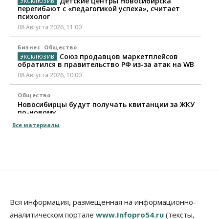
Детские центры Новосибирска
перегибают с «педагогикой успеха», считает
психолог
08 Августа 2026, 11:00
Бизнес
Общество
Союз продавцов маркетплейсов
обратился в правительство РФ из-за атак на WB
08 Августа 2026, 10:00
Общество
Новосибирцы будут получать квитанции за ЖКУ
по-новому
08 Августа 2026, 09:00
Все материалы
Бизнес
В Новосибирской области резко
сократился грузооборот в автоперевозках
07 Августа 2026, 19:00
Общество
В Новосибирске прошёл митинг
Вся информация, размещенная на информационно-
против нового закона о памятниках
аналитическом портале
www.Infopro54.ru
(тексты,
07 Августа 2026, 18:00